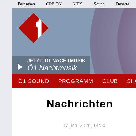
Fernsehen
ORF ON
KIDS
Sound
Debatte
JETZT: Ö1 NACHTMUSIK
Ö1 Nachtmusik
Ö1 SOUND
PROGRAMM
CLUB
SH
Nachrichten
17. Mai 2026, 14:00