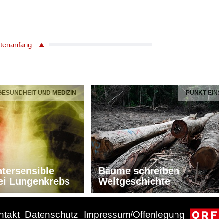
itenanfang
 GESUNDHEIT UND MEDIZIN
PUNKT EIN
tersensible
Bäume schreiben
ei Lungenkrebs
Weltgeschichte
ntakt
Datenschutz
Impressum/Offenlegung