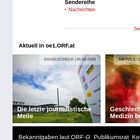
Sendereihe
Nachrichten
Se
Aktuell in oe1.ORF.at
DOUBLECHECK | 06 08 2026
AM PULS -
Die letzte journalistische
Geschlech
Meile
Medizin b
Bekanntgaben laut ORF-G
Publikumsrat
Ko