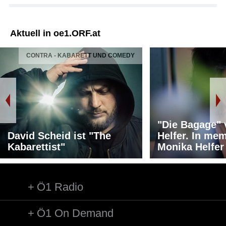
Aktuell in oe1.ORF.at
CONTRA - KABARETT UND COMEDY
"Die Bagage"
David Scheid ist "The
Helfer. In me
Kabarettist"
Monika Helfer
Ö1 Radio
Ö1 On Demand