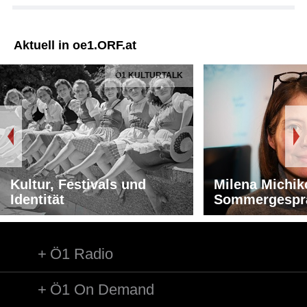
Aktuell in oe1.ORF.at
Ö1 KULTURTALK
Kultur, Festivals und
Milena Michik
Identität
Sommergespr
Ö1 Radio
Ö1 On Demand