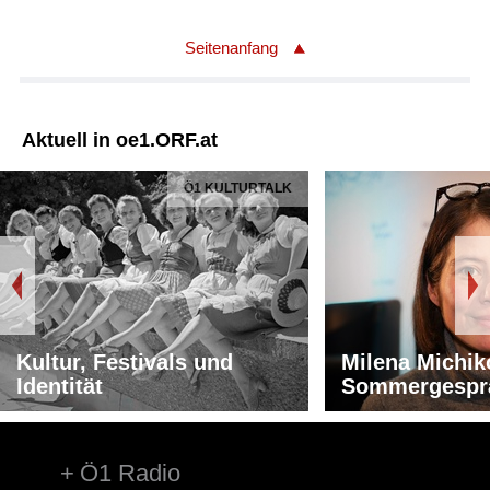
Seitenanfang
Aktuell in oe1.ORF.at
Ö1 KULTURTALK
Kultur, Festivals und
Milena Michik
Identität
Sommergespr
Ö1 Radio