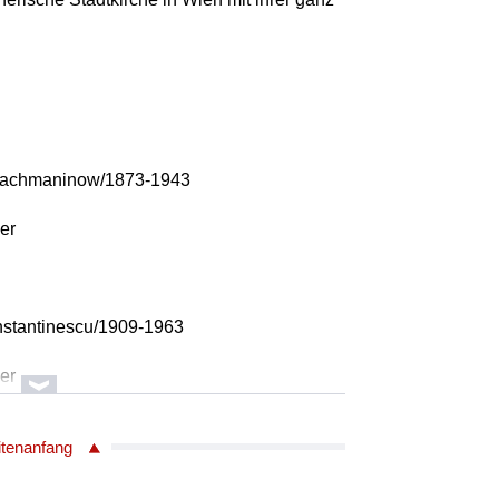
 Rachmaninow/1873-1943
ier
nstantinescu/1909-1963
ier
itenanfang
de Falla/1876-1946