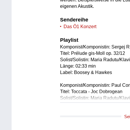
eigenen Akustik.
Sendereihe
Das Ö1 Konzert
Playlist
Komponist/Komponistin: Sergej
Titel: Prélude gis-Moll op. 32/12
Solist/Solistin: Maria Radutu/Klav
Länge: 02:33 min
Label: Boosey & Hawkes
Komponist/Komponistin: Paul Co
Titel: Toccata - Joc Dobrogean
Solist/Solistin: Maria Radutu/Klav
Länge: 03:50 min
Label: MuseScore/Internet
Se
Komponist/Komponistin: Manuel 
Titel: Danza del terror