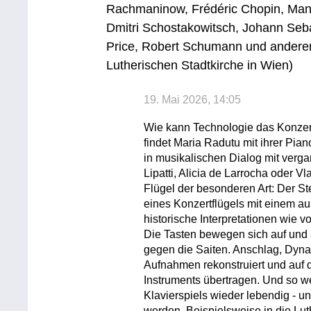
Rachmaninow, Frédéric Chopin, Manue
Dmitri Schostakowitsch, Johann Seb
Price, Robert Schumann und anderen
Lutherischen Stadtkirche in Wien)
19. Mai 2026, 14:05
Wie kann Technologie das Konzert
findet Maria Radutu mit ihrer Pian
in musikalischen Dialog mit ver
Lipatti, Alicia de Larrocha oder V
Flügel der besonderen Art: Der St
eines Konzertflügels mit einem au
historische Interpretationen wie 
Die Tasten bewegen sich auf und
gegen die Saiten. Anschlag, Dyn
Aufnahmen rekonstruiert und auf
Instruments übertragen. Und so 
Klavierspiels wieder lebendig - u
werden. Beispielsweise in die Lut