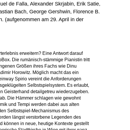
l de Falla, Alexander Skrjabin, Erik Satie,
astian Bach, George Gershwin, Florence B.
. (aufgenommen am 29. April in der
erlebnis erweitern? Eine Antwort darauf
oBox. Die rumänisch-stämmige Pianistin tritt
gangenen Größen ihres Fachs wie Dinu
ladimir Horowitz. Möglich macht das ein
einway Spirio vereint die Anforderungen
sgeklügelten Selbstspielsystem. Es erlaubt,
von Geisterhand detailgetreu wiederzugeben.
 ab. Die Hämmer schlagen wie gewohnt
amik und Tempi werden dabei aus alten
 den Selbstspiel-Mechanismus des
werden längst verstorbene Legenden des
nd können in neue, heutige Kontexte gestellt
herische Stadtkirche in Wien mit ihrer ganz