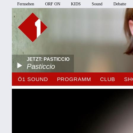
Fernsehen
ORF ON
KIDS
Sound
Debatte
JETZT: PASTICCIO
Pasticcio
Ö1 SOUND
PROGRAMM
CLUB
SH