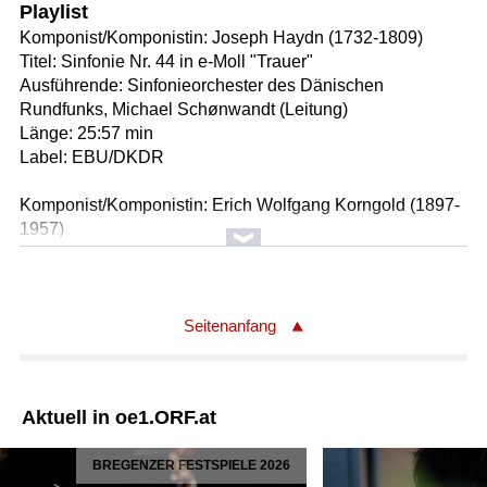
Playlist
Komponist/Komponistin: Joseph Haydn (1732-1809)
Titel: Sinfonie Nr. 44 in e-Moll "Trauer"
Ausführende: Sinfonieorchester des Dänischen
Rundfunks, Michael Schønwandt (Leitung)
Länge: 25:57 min
Label: EBU/DKDR
Komponist/Komponistin: Erich Wolfgang Korngold (1897-
1957)
Titel: Klaviertrio in D Op. 1
Ausführende: Ilya Gringolts (Violine), Nicolas Altstaedt
(Cello), Alexander Lonquich (Klavier)
Länge: 32:07 min
Seitenanfang
Label: EBU/CHSRF
Komponist/Komponistin: Franz Schubert (1797-1828)
Aktuell in oe1.ORF.at
Titel: Streichquartett Nr. 13 D.804 Op.29 in a-Moll
"Rosamunde"
BREGENZER FESTSPIELE 2026
Ausführende: Elias Quartet