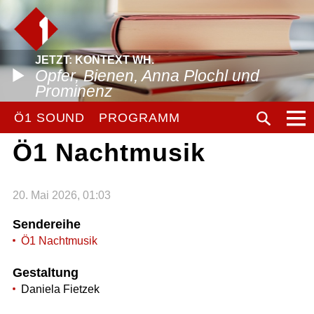
JETZT: KONTEXT WH.
Opfer, Bienen, Anna Plochl und
Prominenz
Ö1 SOUND
PROGRAMM
Ö1 Nachtmusik
20. Mai 2026, 01:03
Sendereihe
Ö1 Nachtmusik
Gestaltung
Daniela Fietzek