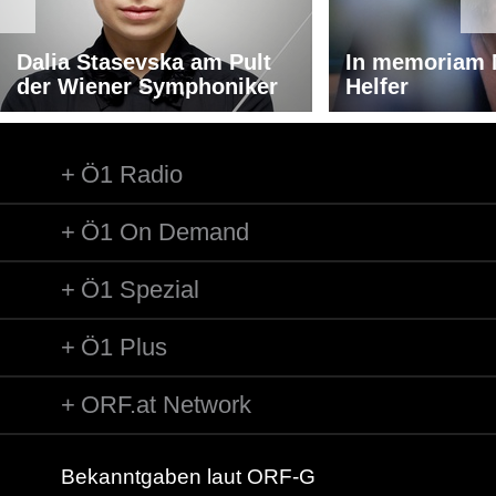
Dalia Stasevska am Pult
In memoriam 
der Wiener Symphoniker
Helfer
Ö1 Radio
Ö1 On Demand
Ö1 Spezial
Ö1 Plus
ORF.at Network
Bekanntgaben laut ORF-G