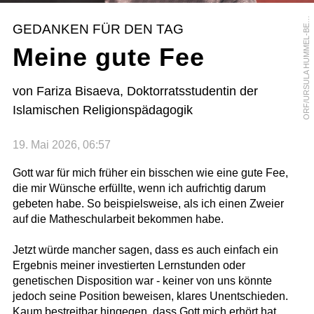
R
F
/
U
R
S
U
L
A
H
U
M
M
E
L
-
B
R
G
E
O
R
GEDANKEN FÜR DEN TAG
E
Meine gute Fee
von Fariza Bisaeva, Doktorratsstudentin der
Islamischen Religionspädagogik
19. Mai 2026, 06:57
Gott war für mich früher ein bisschen wie eine gute Fee,
die mir Wünsche erfüllte, wenn ich aufrichtig darum
gebeten habe. So beispielsweise, als ich einen Zweier
auf die Matheschularbeit bekommen habe.
Jetzt würde mancher sagen, dass es auch einfach ein
Ergebnis meiner investierten Lernstunden oder
genetischen Disposition war - keiner von uns könnte
jedoch seine Position beweisen, klares Unentschieden.
Kaum bestreitbar hingegen, dass Gott mich erhört hat,