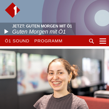
JETZT: GUTEN MORGEN MIT Ö1
Guten Morgen mit Ö1
Ö1 SOUND
PROGRAMM