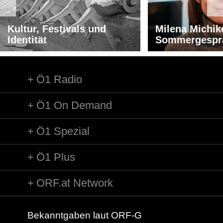
Kultur, Festivals und
Milena Michik
Identität
Sommergespr
Ö1 Radio
Ö1 On Demand
Ö1 Spezial
Ö1 Plus
ORF.at Network
Bekanntgaben laut ORF-G