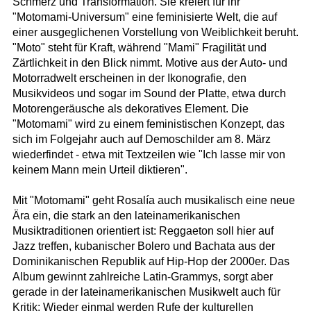
Schmerz und Transformation. Sie kreiert für ihr
"Motomami-Universum" eine feminisierte Welt, die auf
einer ausgeglichenen Vorstellung von Weiblichkeit beruht.
"Moto" steht für Kraft, während "Mami" Fragilität und
Zärtlichkeit in den Blick nimmt. Motive aus der Auto- und
Motorradwelt erscheinen in der Ikonografie, den
Musikvideos und sogar im Sound der Platte, etwa durch
Motorengeräusche als dekoratives Element. Die
"Motomami" wird zu einem feministischen Konzept, das
sich im Folgejahr auch auf Demoschilder am 8. März
wiederfindet - etwa mit Textzeilen wie "Ich lasse mir von
keinem Mann mein Urteil diktieren".
Mit "Motomami" geht Rosalía auch musikalisch eine neue
Ära ein, die stark an den lateinamerikanischen
Musiktraditionen orientiert ist: Reggaeton soll hier auf
Jazz treffen, kubanischer Bolero und Bachata aus der
Dominikanischen Republik auf Hip-Hop der 2000er. Das
Album gewinnt zahlreiche Latin-Grammys, sorgt aber
gerade in der lateinamerikanischen Musikwelt auch für
Kritik: Wieder einmal werden Rufe der kulturellen