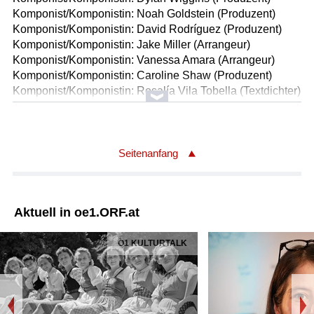
Komponist/Komponistin: Noah Goldstein (Produzent)
Komponist/Komponistin: David Rodríguez (Produzent)
Komponist/Komponistin: Jake Miller (Arrangeur)
Komponist/Komponistin: Vanessa Amara (Arrangeur)
Komponist/Komponistin: Caroline Shaw (Produzent)
Komponist/Komponistin: Rosalía Vila Tobella (Textdichter)
Komponist/Komponistin: Daniel Lopez (Arrangeur)
Komponist/Komponistin: Dylan Wiggins (Arrangeur)
Komponist/Komponistin: Jake Miller (Produzent)
Komponist/Komponistin: ROSALÍA (Produzent)
Seitenanfang
Gesamttitel: LUX
Titel: Magnolias
Ausführende: ROSALÍA
Aktuell in oe1.ORF.at
Länge: 03:14 min
Label: SMI/ Epic 0196873722672
Ö1 KULTURTALK