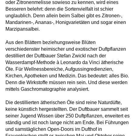
oder Zitronenmelisse sowieso zu kennen, wird eines
Besseren belehrt: denn die Sortenvielfalt ist schier
unglaublich. Denn allein beim Salbei gibt es Zitronen-,
Mandarinen-, Ananas-, Honigvarietäten und sogar einen
Marzipansalbei.
Aus den Blättern beziehungsweise Blüten
verschiedenster heimischer und exotischer Duftpflanzen
destilliert der Duftbauer Stefan Zwickl nach der
Wasserdampf-Methode à Leonardo da Vinci ätherische
Öle. Für Wellnessbereiche, Aufgussingredienzien,
Kirchen, Apotheken und Medizin. Das bedeutet: alles Bio.
Denn die Wirkstoffe müssen rein sein. Und diese werden
mittels Gaschromatographie analysiert.
Die destillierten ätherischen Öle sind reine Naturdüfte,
keine künstlich hergestellten. Der Duftbauer sammelt seit
seiner Jugend Wissen über 250 Duftpflanzen, erweitert es
ständig und ist noch lange nicht am Ende. Bei Führungen
und samstäglichen Open-Doors im Dufthof in
Frauenkirchen stellt er zwischen Mai und Oktober seine