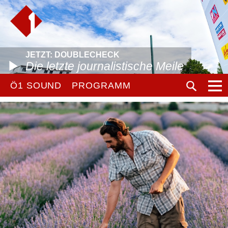
JETZT: DOUBLECHECK
Die letzte journalistische Meile
Ö1 SOUND
PROGRAMM