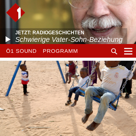
JETZT: RADIOGESCHICHTEN
Schwierige Vater-Sohn-Beziehung
Ö1 SOUND
PROGRAMM