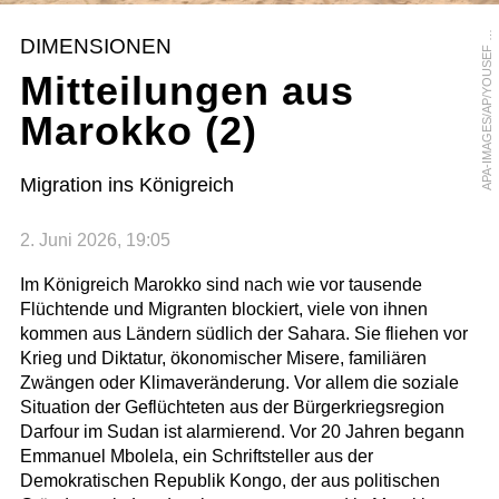
P
A
-
I
M
A
G
E
S
/
A
P
/
Y
O
U
S
E
F
U
R
A
A
M
D
DIMENSIONEN
Mitteilungen aus
Marokko (2)
Migration ins Königreich
2. Juni 2026, 19:05
Im Königreich Marokko sind nach wie vor tausende
Flüchtende und Migranten blockiert, viele von ihnen
kommen aus Ländern südlich der Sahara. Sie fliehen vor
Krieg und Diktatur, ökonomischer Misere, familiären
Zwängen oder Klimaveränderung. Vor allem die soziale
Situation der Geflüchteten aus der Bürgerkriegsregion
Darfour im Sudan ist alarmierend. Vor 20 Jahren begann
Emmanuel Mbolela, ein Schriftsteller aus der
Demokratischen Republik Kongo, der aus politischen