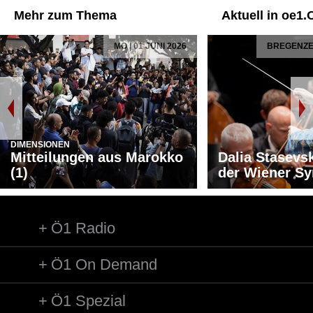
Mehr zum Thema
Aktuell in oe1.
MO | 01 JUNI 2026
BREGENZER
DIMENSIONEN
Mitteilungen aus Marokko
Dalia Stasevs
(1)
der Wiener S
Ö1 Radio
Ö1 On Demand
Ö1 Spezial