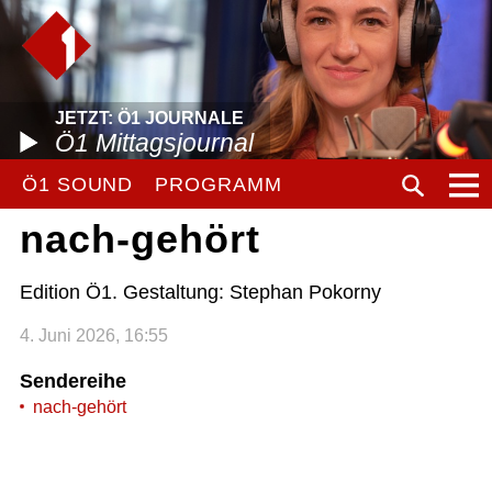
JETZT: Ö1 JOURNALE
Ö1 Mittagsjournal
Ö1 SOUND
PROGRAMM
nach-gehört
Edition Ö1. Gestaltung: Stephan Pokorny
4. Juni 2026, 16:55
Sendereihe
nach-gehört