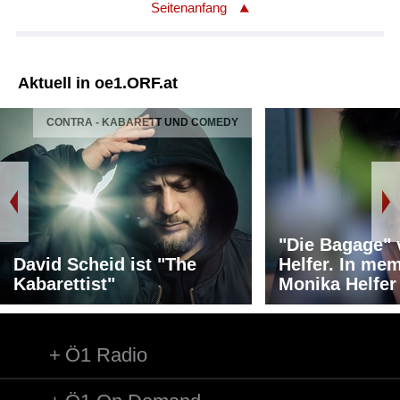
Seitenanfang
Aktuell in oe1.ORF.at
CONTRA - KABARETT UND COMEDY
"Die Bagage"
David Scheid ist "The
Helfer. In me
Kabarettist"
Monika Helfer
Ö1 Radio