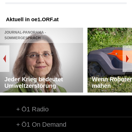
Aktuell in oe1.ORF.at
JOURNAL-PANORAMA -
SOMMERGESPRÄCH
Jeder Krieg bedeutet
Wenn Roboter
Umweltzerstörung
mähen
Ö1 Radio
Ö1 On Demand