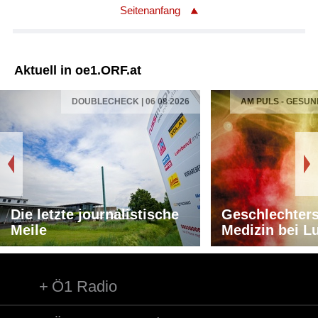
Seitenanfang
Aktuell in oe1.ORF.at
DOUBLECHECK | 06 08 2026
AM PULS - GESUN
Die letzte journalistische
Geschlechters
Meile
Medizin bei L
Ö1 Radio