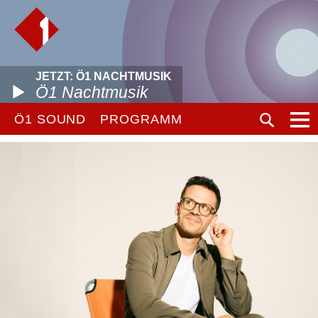
JETZT: Ö1 NACHTMUSIK
Ö1 Nachtmusik
Ö1 SOUND
PROGRAMM