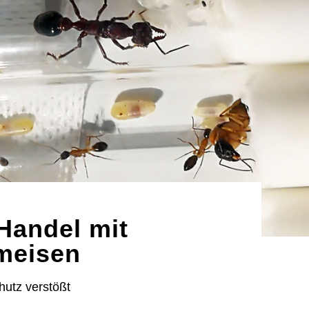
-Handel mit
meisen
utz verstößt