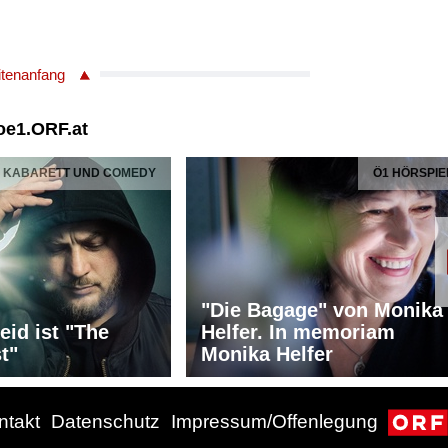
itenanfang
Ö1 HÖRSPIEL
LIEBLINGSS
Musikalische
agage" von Monika
Lieblingsstücke
. In memoriam
präsentiert von Simon
 Helfer
Löcker
ntakt
Datenschutz
Impressum/Offenlegung