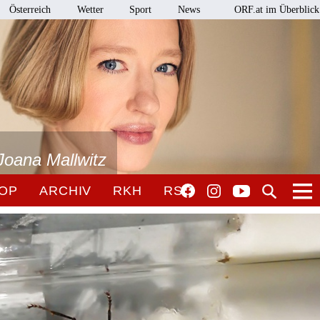
Österreich
Wetter
Sport
News
ORF.at im Überblick
Joana Mallwitz
OP
ARCHIV
RKH
RSO