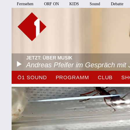
Fernsehen
ORF ON
KIDS
Sound
Debatte
JETZT: ÜBER MUSIK
Andreas Pfeifer im Gespräch mit 
Ö1 SOUND
PROGRAMM
CLUB
SH