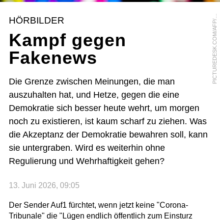
I
C
T
U
R
E
D
E
S
K
.
C
O
M
/
A
F
P
S
E
B
A
S
T
I
E
N
B
O
Z
O
P
N
HÖRBILDER
/
Kampf gegen
Fakenews
Die Grenze zwischen Meinungen, die man
auszuhalten hat, und Hetze, gegen die eine
Demokratie sich besser heute wehrt, um morgen
noch zu existieren, ist kaum scharf zu ziehen. Was
die Akzeptanz der Demokratie bewahren soll, kann
sie untergraben. Wird es weiterhin ohne
Regulierung und Wehrhaftigkeit gehen?
13. Juni 2026, 09:05
Der Sender Auf1 fürchtet, wenn jetzt keine "Corona-
Tribunale" die "Lügen endlich öffentlich zum Einsturz