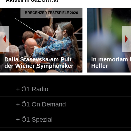
Aktuell in oe1.ORF.at
BREGENZER FESTSPIELE 2026
Dalia Stasevska am Pult
In memoriam 
der Wiener Symphoniker
Helfer
Ö1 Radio
Ö1 On Demand
Ö1 Spezial