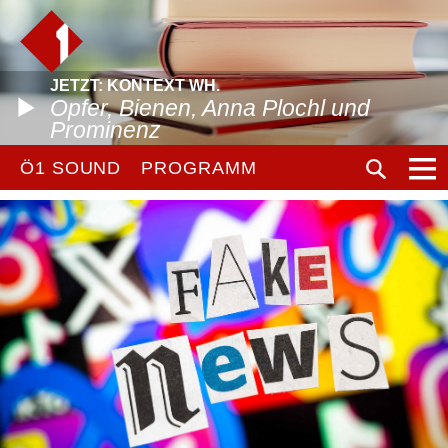
JETZT: KONTEXT WH.
Opfer, Bienen, Anna Plochl und
Prominenz
Ö1 SOUND
PROGRAMM