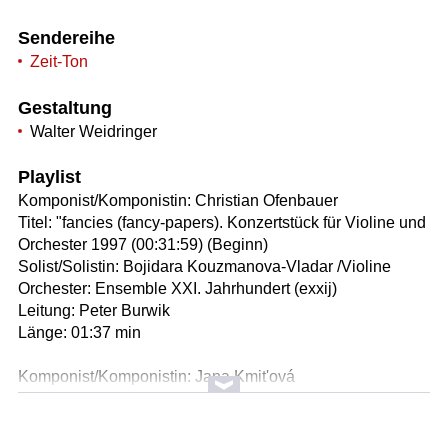
Sendereihe
Zeit-Ton
Gestaltung
Walter Weidringer
Playlist
Komponist/Komponistin: Christian Ofenbauer
Titel: "fancies (fancy-papers). Konzertstück für Violine und
Orchester 1997 (00:31:59) (Beginn)
Solist/Solistin: Bojidara Kouzmanova-Vladar /Violine
Orchester: Ensemble XXI. Jahrhundert (exxij)
Leitung: Peter Burwik
Länge: 01:37 min
Komponist/Komponistin: Jana Kmit'ová
Titel: panic für 12 Instrumente (UA) (17:05)
Orchester: Ensemble XXI. Jahrhundert (exxij)
Leitung: Peter Burwik