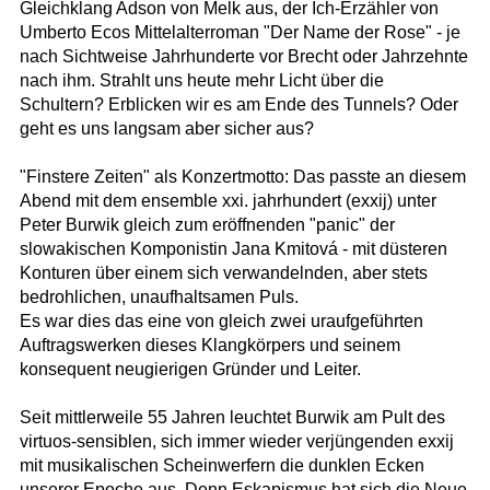
Gleichklang Adson von Melk aus, der Ich-Erzähler von
Umberto Ecos Mittelalterroman "Der Name der Rose" - je
nach Sichtweise Jahrhunderte vor Brecht oder Jahrzehnte
nach ihm. Strahlt uns heute mehr Licht über die
Schultern? Erblicken wir es am Ende des Tunnels? Oder
geht es uns langsam aber sicher aus?
"Finstere Zeiten" als Konzertmotto: Das passte an diesem
Abend mit dem ensemble xxi. jahrhundert (exxij) unter
Peter Burwik gleich zum eröffnenden "panic" der
slowakischen Komponistin Jana Kmitová - mit düsteren
Konturen über einem sich verwandelnden, aber stets
bedrohlichen, unaufhaltsamen Puls.
Es war dies das eine von gleich zwei uraufgeführten
Auftragswerken dieses Klangkörpers und seinem
konsequent neugierigen Gründer und Leiter.
Seit mittlerweile 55 Jahren leuchtet Burwik am Pult des
virtuos-sensiblen, sich immer wieder verjüngenden exxij
mit musikalischen Scheinwerfern die dunklen Ecken
unserer Epoche aus. Denn Eskapismus hat sich die Neue