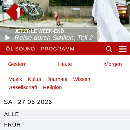
JETZT: LE WEEK-END
Reise durch Sizilien, Teil 2
Ö1 SOUND
PROGRAMM
Gestern
Heute
Morgen
Musik
Kultur
Journale
Wissen
Gesellschaft
Religion
SA | 27 06 2026
ALLE
FRÜH