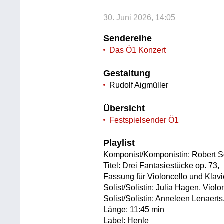
30. Juni 2026, 14:05
Sendereihe
Das Ö1 Konzert
Gestaltung
Rudolf Aigmüller
Übersicht
Festspielsender Ö1
Playlist
Komponist/Komponistin: Robert
Titel: Drei Fantasiestücke op. 73,
Fassung für Violoncello und Klavi
Solist/Solistin: Julia Hagen, Violo
Solist/Solistin: Anneleen Lenaerts
Länge: 11:45 min
Label: Henle