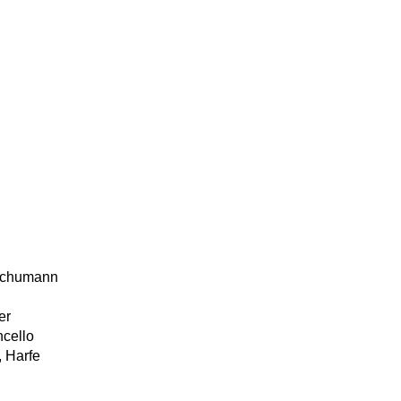
 Schumann
er
ncello
, Harfe