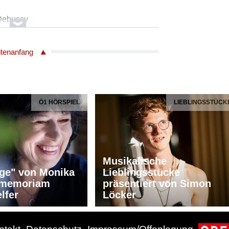
Debussy
lavier d-moll
ncello
itenanfang
, Harfe
Dvorak
Ö1 HÖRSPIEL
LIEBLINGSSTÜCK
den Mond"
, Harfe
Musikalische
ge" von Monika
Lieblingsstücke
Dvorak
n memoriam
präsentiert von Simon
ung für Violoncello und Klavier
lfer
Löcker
ncello
, Harfe