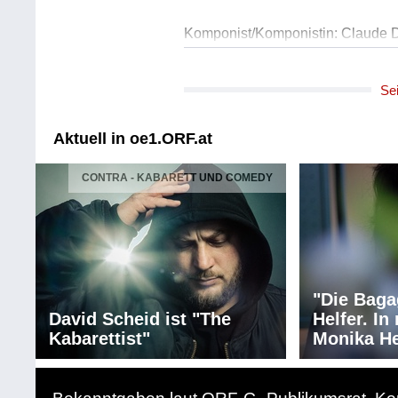
Komponist/Komponistin: Claude 
Titel: Sonate für Violoncello und K
Solist/Solistin: Julia Hagen, Violo
Se
Solist/Solistin: Anneleen Lenaerts
Länge: 11:21 min
Label: Henle
Aktuell in oe1.ORF.at
Komponist/Komponistin: Antonin 
CONTRA - KABARETT UND COMEDY
Titel: Arie der Rusalka "Lied an 
aus "Rusalka" op. 114
Solist/Solistin: Anneleen Lenaerts
Länge: 06:19 min
Label: UE
"Die Baga
Komponist/Komponistin: Antonin 
David Scheid ist "The
Helfer. I
Titel: "Waldesruhe" op. 68/5, Fass
Kabarettist"
Monika He
Solist/Solistin: Julia Hagen, Violo
Solist/Solistin: Anneleen Lenaerts
Länge: 05:29 min