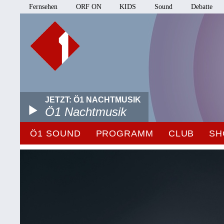
Fernsehen
ORF ON
KIDS
Sound
Debatte
JETZT: Ö1 NACHTMUSIK
Ö1 Nachtmusik
Ö1 SOUND
PROGRAMM
CLUB
SH