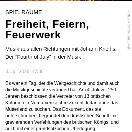
P
A
/
F
R
E
D
R
I
K
V
O
N
E
R
I
C
S
E
D
N
SPIELRÄUME
H
Freiheit, Feiern,
Feuerwerk
Musik aus allen Richtungen mit Johann Kneihs.
Der "Fourth of July" in der Musik
3. Juli 2026, 17:30
Es war ein Tag, der die Weltgeschichte und damit auch
die Musikgeschichte verändert hat. Am 4. Juli vor 250
Jahren beschlossen die Vertreter von 13 britischen
Kolonien in Nordamerika, ihre Zukunft fortan ohne das
Mutterland zu suchen. Das Dokument, das sie
unterschrieben, begründet den drastischen Schritt: mit
gravierenden Verfehlungen des britischen Königs, und
auch mit einer grundsätzlichen Überlegung.