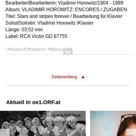
Bearbeiter/Bearbeiterin: Vladimir Horowitz/1904 - 1989
Album: VLADIMIR HOROWITZ: ENCORES / ZUGABEN
Titel: Stars and stripes forever / Bearbeitung für Klavier
Solist/Solistin: Vladimir Horowitz /Klavier
Länge: 03:52 min
Label: RCA Victor GD 87755
Urheber/Urheberin: Wainwright
Album: The two sides of Arista
BICENTENNIAL
Ausführender/Ausführende: Loudon Wainwright III
Länge: 02:54 min
Seitenanfang
Label: Arista 665760
Komponist/Komponistin: Irving Berlin
Aktuell in oe1.ORF.at
Textdichter/Textdichterin, Textquelle: Irving Berlin
Album: The Best of Kate Smith
Ö1 KULTURTALK
Titel: God Bless America
Ausführender/Ausführende: Kate Smith, Gesang mit Chor
und Orchesterbegleitung