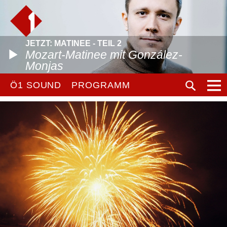
JETZT: MATINEE - TEIL 2
Mozart-Matinee mit González-
Monjas
Ö1 SOUND
PROGRAMM