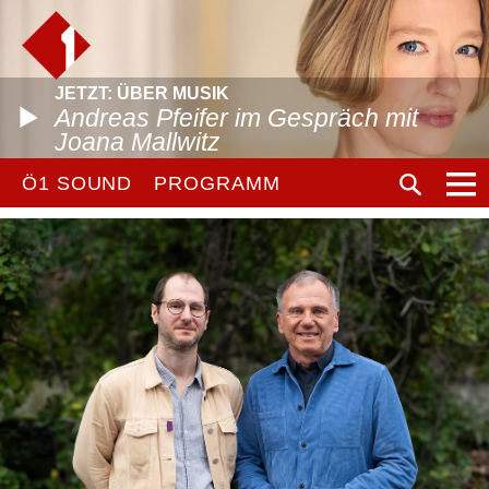
JETZT: ÜBER MUSIK
Andreas Pfeifer im Gespräch mit
Joana Mallwitz
Ö1 SOUND
PROGRAMM