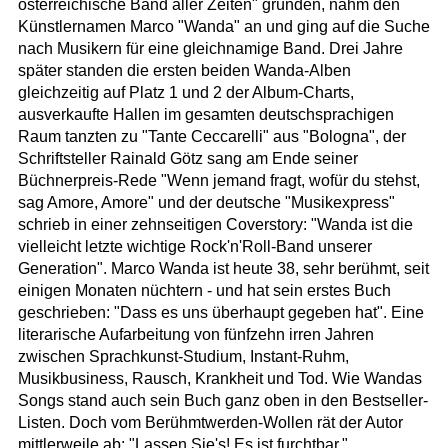
österreichische Band aller Zeiten" gründen, nahm den
Künstlernamen Marco "Wanda" an und ging auf die Suche
nach Musikern für eine gleichnamige Band. Drei Jahre
später standen die ersten beiden Wanda-Alben
gleichzeitig auf Platz 1 und 2 der Album-Charts,
ausverkaufte Hallen im gesamten deutschsprachigen
Raum tanzten zu "Tante Ceccarelli" aus "Bologna", der
Schriftsteller Rainald Götz sang am Ende seiner
Büchnerpreis-Rede "Wenn jemand fragt, wofür du stehst,
sag Amore, Amore" und der deutsche "Musikexpress"
schrieb in einer zehnseitigen Coverstory: "Wanda ist die
vielleicht letzte wichtige Rock'n'Roll-Band unserer
Generation". Marco Wanda ist heute 38, sehr berühmt, seit
einigen Monaten nüchtern - und hat sein erstes Buch
geschrieben: "Dass es uns überhaupt gegeben hat". Eine
literarische Aufarbeitung von fünfzehn irren Jahren
zwischen Sprachkunst-Studium, Instant-Ruhm,
Musikbusiness, Rausch, Krankheit und Tod. Wie Wandas
Songs stand auch sein Buch ganz oben in den Bestseller-
Listen. Doch vom Berühmtwerden-Wollen rät der Autor
mittlerweile ab: "Lassen Sie's! Es ist furchtbar."