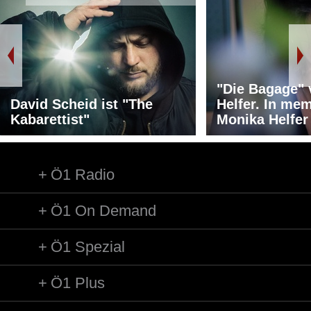
"Die Bagage"
David Scheid ist "The
Helfer. In me
Kabarettist"
Monika Helfer
Ö1 Radio
Ö1 On Demand
Ö1 Spezial
Ö1 Plus