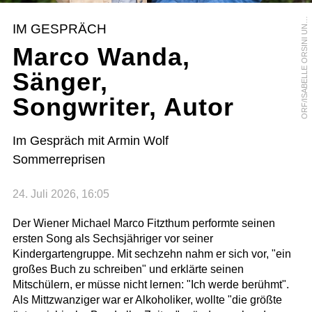
R
F
/
I
S
A
B
E
L
L
E
O
R
S
I
N
I
U
D
R
O
S
E
N
B
E
R
O
G
IM GESPRÄCH
N
Marco Wanda,
Sänger,
Songwriter, Autor
Im Gespräch mit Armin Wolf
Sommerreprisen
24. Juli 2026, 16:05
Der Wiener Michael Marco Fitzthum performte seinen
ersten Song als Sechsjähriger vor seiner
Kindergartengruppe. Mit sechzehn nahm er sich vor, "ein
großes Buch zu schreiben" und erklärte seinen
Mitschülern, er müsse nicht lernen: "Ich werde berühmt".
Als Mittzwanziger war er Alkoholiker, wollte "die größte