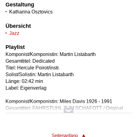
Gestaltung
Katharina Osztovics
Übersicht
Jazz
Playlist
Komponist/Komponistin: Martin Listabarth
Gesamttitel: Dedicated
Titel: Hercule Poirot/instr.
Solist/Solistin: Martin Listabarth
Länge: 02:42 min
Label: Eigenverlag
Komponist/Komponistin: Miles Davis 1926 - 1991
Gesamttitel: FAHRSTUHL ZUM SCHAFOTT / Original
Filmmusik
Titel: Chez le photographe du motel
Anderer Gesamttitel: ASCENSEUR POUR L'ECHAFAUD
/ Original Filmmusik
Seitenanfang