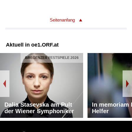
Seitenanfang
Aktuell in oe1.ORF.at
BREGENZER FESTSPIELE 2026
Dalia Stasevska am Pult
In memoriam 
der Wiener Symphoniker
Helfer