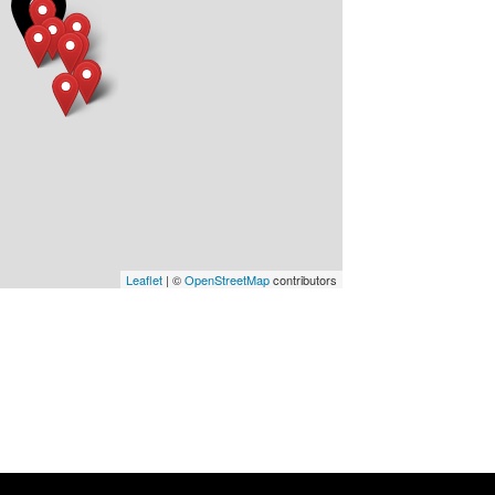
Leaflet
| ©
OpenStreetMap
contributors