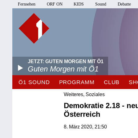
Fernsehen
ORF ON
KIDS
Sound
Debatte
JETZT: GUTEN MORGEN MIT Ö1
Guten Morgen mit Ö1
Ö1 SOUND
PROGRAMM
CLUB
SH
Weiteres, Soziales
Demokratie 2.18 - ne
Österreich
8. März 2020, 21:50