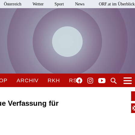
Österreich
Wetter
Sport
News
ORF.at im Überblick
OP
ARCHIV
RKH
RSO
ue Verfassung für