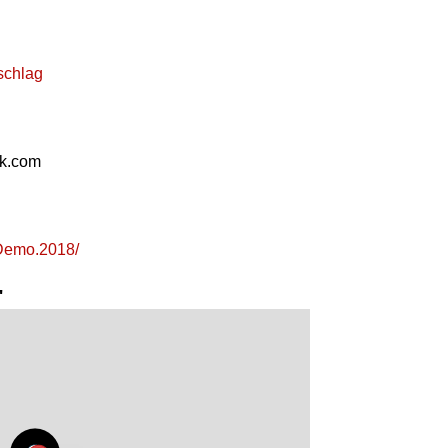
rschlag
ok.com
/Demo.2018/
"