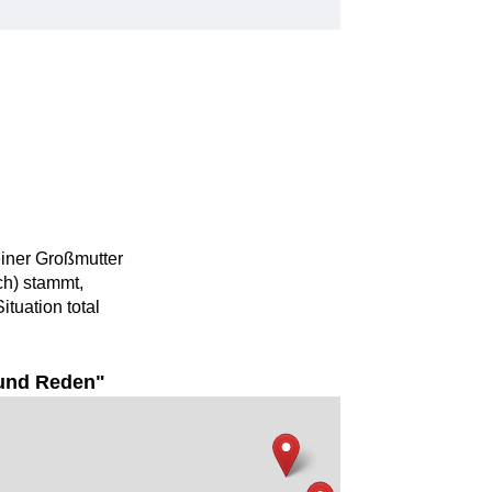
iner Großmutter
ch) stammt,
ituation total
und Reden"