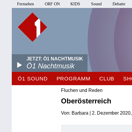
Fernsehen
ORF ON
KIDS
Sound
Debatte
JETZT: Ö1 NACHTMUSIK
Ö1 Nachtmusik
Ö1 SOUND
PROGRAMM
CLUB
SH
Fluchen und Reden
Oberösterreich
Von: Barbara | 2. Dezember 2020,