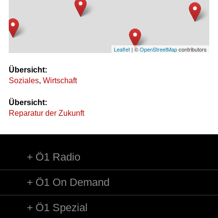
Leaflet
| ©
OpenStreetMap
contributors
Übersicht:
Soziales
,
Wirtschaft
Übersicht:
Reparatur der Zukunft
Ö1 Radio
Ö1 On Demand
Ö1 Spezial