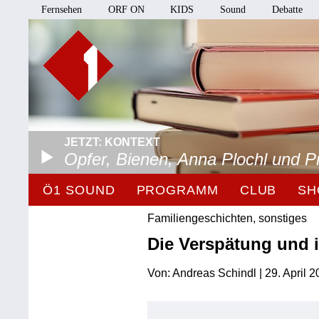
Fernsehen
ORF ON
KIDS
Sound
Debatte
JETZT: KONTEXT
Opfer, Bienen, Anna Plochl und 
Ö1 SOUND
PROGRAMM
CLUB
SH
Familiengeschichten, sonstiges
Die Verspätung und i
Von: Andreas Schindl | 29. April 2