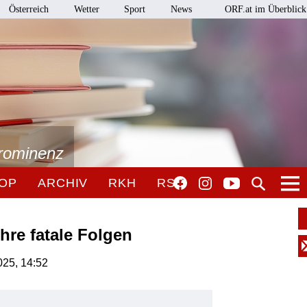
Österreich
Wetter
Sport
News
ORF.at im Überblick
Prominenz
OP
ARCHIV
RKH
RSO
hre fatale Folgen
025, 14:52