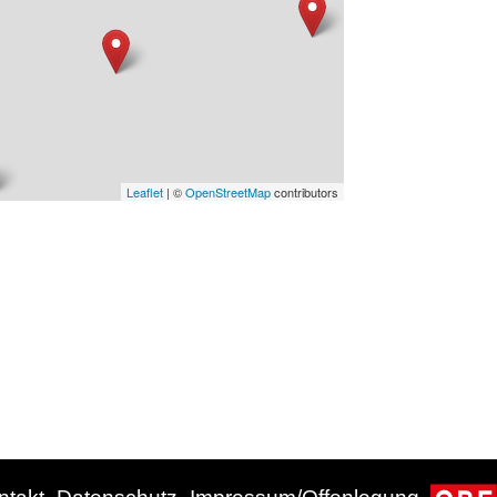
Leaflet
| ©
OpenStreetMap
contributors