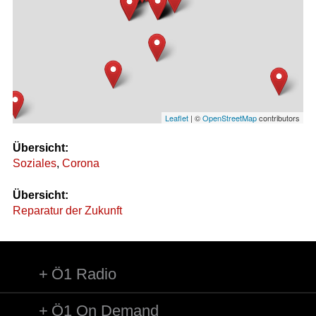
Leaflet
| ©
OpenStreetMap
contributors
Übersicht:
Soziales
,
Corona
Übersicht:
Reparatur der Zukunft
Ö1 Radio
Ö1 On Demand