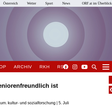
Österreich
Wetter
Sport
News
ORF.at im Überblick
OP
ARCHIV
RKH
RSO
niorenfreundlich ist
 kultur- und sozialforschung | 5. Juli