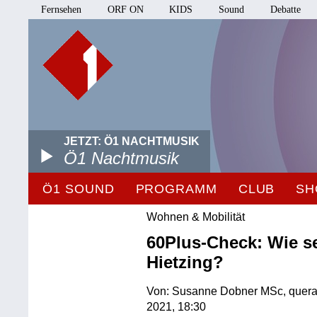
Fernsehen
ORF ON
KIDS
Sound
Debatte
JETZT: Ö1 NACHTMUSIK
Ö1 Nachtmusik
Ö1 SOUND
PROGRAMM
CLUB
SH
Wohnen & Mobilität
60Plus-Check: Wie se
Hietzing?
Von: Susanne Dobner MSc, queraum.
2021, 18:30