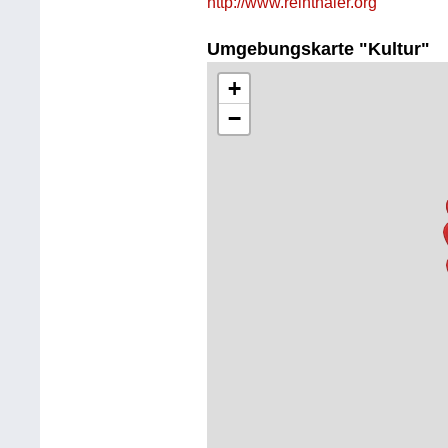
http://www.reinthaler.org
Umgebungskarte "Kultur"
+
−