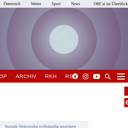
Österreich
Wetter
Sport
News
ORF.at im Überblick
OP
ARCHIV
RKH
RSO
Soziale Netzwerke vollständig anzeigen