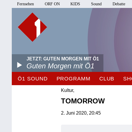
Fernsehen
ORF ON
KIDS
Sound
Debatte
JETZT: GUTEN MORGEN MIT Ö1
Guten Morgen mit Ö1
Ö1 SOUND
PROGRAMM
CLUB
SH
Kultur,
TOMORROW
2. Juni 2020, 20:45