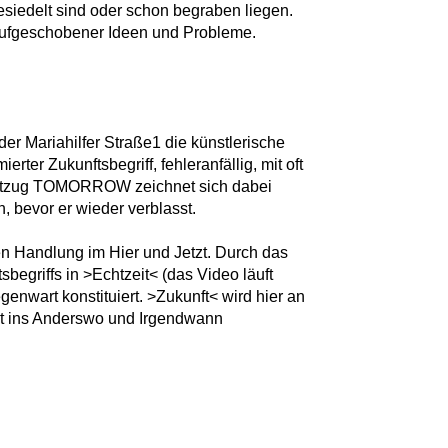
iedelt sind oder schon begraben liegen.
aufgeschobener Ideen und Probleme.
er Mariahilfer Straße1 die künstlerische
ter Zukunftsbegriff, fehleranfällig, mit oft
riftzug TOMORROW zeichnet sich dabei
 bevor er wieder verblasst.
en Handlung im Hier und Jetzt. Durch das
begriffs in >Echtzeit< (das Video läuft
genwart konstituiert. >Zukunft< wird hier an
cht ins Anderswo und Irgendwann