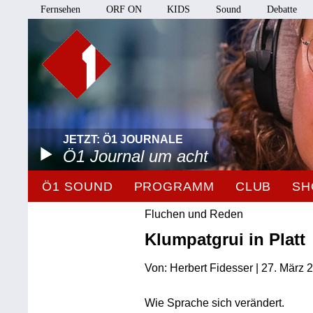
Fernsehen
ORF ON
KIDS
Sound
Debatte
JETZT: Ö1 JOURNALE
Ö1 Journal um acht
Ö1 SOUND
PROGRAMM
CLUB
SH
Fluchen und Reden
Klumpatgrui in Platt
Von: Herbert Fidesser | 27. März 
Wie Sprache sich verändert.