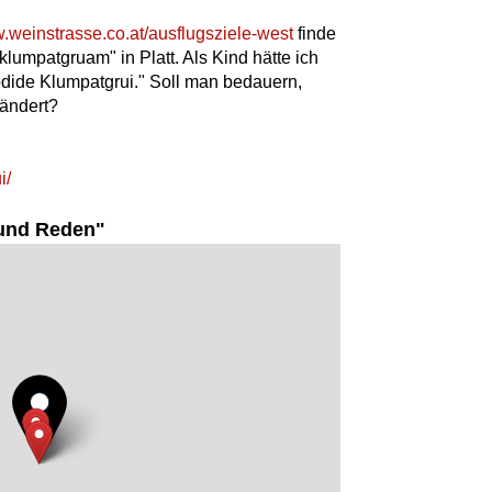
w.weinstrasse.co.at/ausflugsziele-west
finde
-klumpatgruam" in Platt. Als Kind hätte ich
odide Klumpatgrui." Soll man bedauern,
rändert?
i/
und Reden"