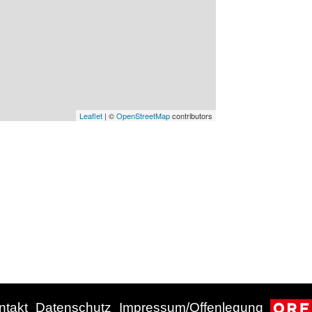
Leaflet
| ©
OpenStreetMap
contributors
ntakt
Datenschutz
Impressum/Offenlegung