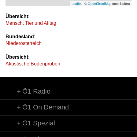
Leaflet
| ©
OpenStreetMap
contributors
Übersicht:
Mensch, Tier und Alltag
Bundesland:
Niederösterreich
Übersicht:
Akustische Bodenproben
Ö1 Radio
Ö1 On Demand
Ö1 Spezial