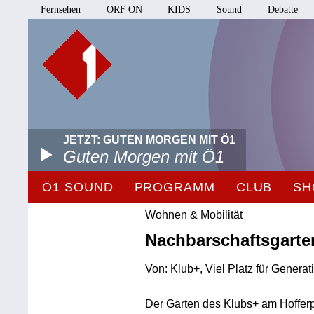
Fernsehen
ORF ON
KIDS
Sound
Debatte
JETZT: GUTEN MORGEN MIT Ö1
Guten Morgen mit Ö1
Ö1 SOUND
PROGRAMM
CLUB
SH
Wohnen & Mobilität
Nachbarschaftsgarten
Von: Klub+, Viel Platz für Generat
Der Garten des Klubs+ am Hoffer