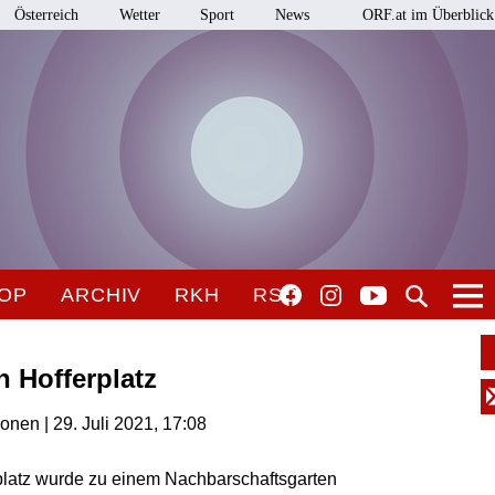
Österreich
Wetter
Sport
News
ORF.at im Überblick
OP
ARCHIV
RKH
RSO
 Hofferplatz
ionen | 29. Juli 2021, 17:08
platz wurde zu einem Nachbarschaftsgarten