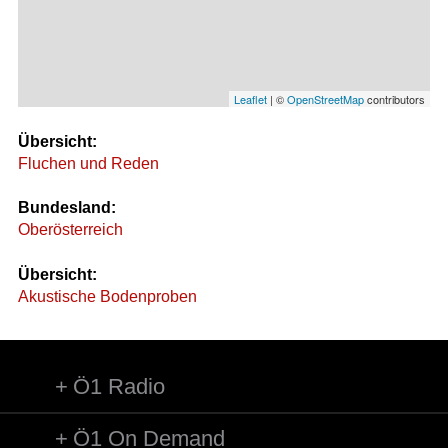
Leaflet
| ©
OpenStreetMap
contributors
Übersicht:
Fluchen und Reden
Bundesland:
Oberösterreich
Übersicht:
Akustische Bodenproben
Ö1 Radio
Ö1 On Demand