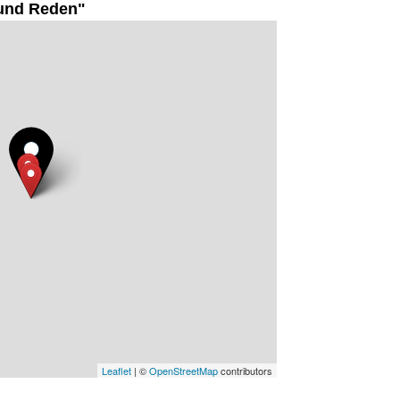
und Reden"
Leaflet
| ©
OpenStreetMap
contributors