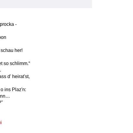
procka -
Doon
 schau her!
net so schlimm.“
.
ss d' heirat'st,
o ins Plaz'n:
onn…
?"
i