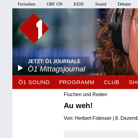
Fernsehen
ORF ON
KIDS
Sound
Debatte
JETZT: Ö1 JOURNALE
Ö1 Mittagsjournal
Ö1 SOUND
PROGRAMM
CLUB
SH
Fluchen und Reden
Au weh!
Von: Herbert Fidesser | 8. Dezem