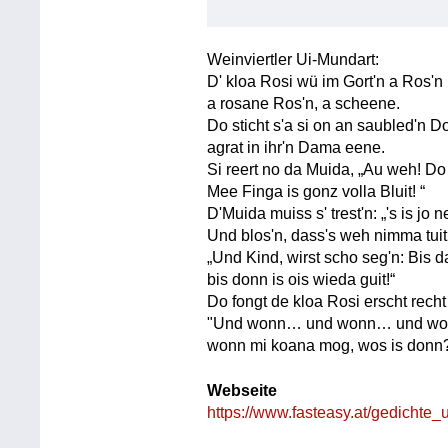
Weinviertler Ui-Mundart:
D' kloa Rosi wü im Gort'n a Ros'n 
a rosane Ros'n, a scheene.
Do sticht s'a si on an saubled'n 
agrat in ihr'n Dama eene.
Si reert no da Muida, „Au weh! Do
Mee Finga is gonz volla Bluit! “
D'Muida muiss s' trest'n: „'s is jo 
Und blos'n, dass's weh nimma tuit
„Und Kind, wirst scho seg'n: Bis da
bis donn is ois wieda guit!“
Do fongt de kloa Rosi erscht recht 
"Und wonn… und wonn… und w
wonn mi koana mog, wos is donn
Webseite
https://www.fasteasy.at/gedichte_u