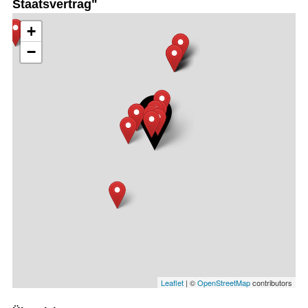
Staatsvertrag"
+
−
Leaflet
| ©
OpenStreetMap
contributors