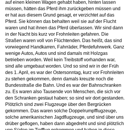
auf einen kleinen Wagen gehabt haben, hinten lassen
müssen, hätten das Pferd ihm zurückgeben müssen und
er hat aus diesem Grund gesagt, er verzichtet auf das
Pferd. Sie können das behalten weil sie auf der Flucht
waren und hat ihnen das Pferd überlassen. Wir sind dann
in der Nacht bis kurz vor Frohnleiten gefahren. Die
Straßen waren voll von Flüchtenden. Das heißt, das sind
vorwiegend Handkarren, Fahrräder, Pferdefuhrwerk. Ganz
wenige Autos, Autos und sind damals mit Holzgas
betrieben worden. Weil kein Treibstoff vorhanden war,
sind alle umgebaut worden. Und so sind wir in der Früh
des 1. April, es war der Ostersonntag, kurz vor Frohnleiten
zu stehen gekommen, denn damals kreuzte noch die
Bundesstraße die Bahn. Und es war der Bahnschranken
zu. Es waren also Tausende von Menschen, die sich vor
den Schranken gestaut haben; so sind wir dort gestanden.
Plötzlich sind zwei Flugzeuge über den Bergrücken
gekommen. Das waren solche Doppelrumpfflugzeuge,
solche amerikanischen Jagdflugzeuge, und sind über uns
drüber geflogen, haben dann abgedreht und sind plötzlich
von Süden im Tiefflug gekommen und haben in diese