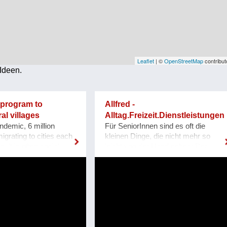
Leaflet
| ©
OpenStreetMap
contribut
Ideen.
 program to
Allfred -
ral villages
Alltag.Freizeit.Dienstleistungen
ndemic, 6 million
Für SeniorInnen sind es oft die
igrating to cities each
kleinen Dinge, die nicht mehr so
ult is often social
leicht von der Hand gehen: Der
aos in many of the
Haushalt, das Einkaufen, eine
. Focused on the
Runde Spaziergehen im Park, ein
is crisis we created ES
Artzbesuch, ein Nachmittag im
ion, a non-profit
Kaffeehaus. Allfred verbindet
based in Switzerland,
Menschen, die Unterstützung im
to foster sustainable
Alltag suchen, mit Personen, die
igration to rural towns
dem ersten Arbeitsmarkt nicht