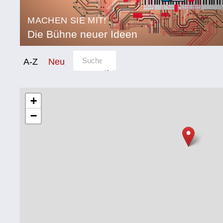
MACHEN SIE MIT!
Die Bühne neuer Ideen
Sortierung/Filter
A-Z
Neu
Kategorie
Bildung
+
−
Corona
Ernährung
Gesundheit
Klimainnovation
Kultur
Soziales