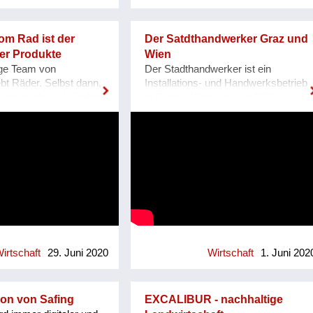
ntrum DRZ Wien und
Vorurteile werden abgebaut. Ganz
SÖB. Das Video
nebenbei lernt man auch spannende
Rahmen des Re:Wien
Menschen kennen, erfährt viel über
om Rad ist der
Der Satdthandwerker Graz und
 danke an
Anbau- und Herstellungsverfahren
er Produkte
Wien
s Wien und Impact
und kommt beim Lesen und
ige Team von
Der Stadthandwerker ist ein
Reinhören auf neue Ideen. B2P ist
iebt Räder. Selbst dann,
Installations- und Handwerksbetrieb
w.baukarussell.at
die Plattform für Podcasts,
untauglich sind. Stefan
in Graz & Wien, der auf CO2-
Reportagen und unterschiedliche
i Sedlak, Lukas
neutrale Lösungen und Ansätze Wert
Perspektiven rund um Essen,
d Rainer Seebacher
legt. Urbane Umgebungen weisen
Menschen und Landwirtschaft.
dass die alten
eine extreme Parkplatz- und
Website:
Sperrmüll in Kellern
Verkehrsbelastung auf. Durch
https://www.bauertothepeople.at/
en verrotten, in der
Evaluierung dieser Situation ist das
Instagram:
 Fahrradabstellplätze
Lastenfahrrad für uns das optimale
https://www.instagram.com/bauertot
er schlicht im
Verkehrsmittel, um die städtische
Facebook:
den. Mit Liebe,
Lebensqualität zu schützen und
https://www.facebook.com/bauertoth
Professionalität
aufzuwerten. In der
us alten Stahlrädern
Handwerksbranche zählt es zum
 Gebrauchsgegenstände.
guten Ton, defektes nicht zu
irtschaft
29. Juni 2020
Wirtschaft
1. Juni 202
ie, die Müllberge ein
reparieren, sondern zu ersetzen.
ner zu machen. Die
Beim Stadthandwerker hat
er,
reparieren oberste Priorität sowie
ion von Safing
EXCALIBUR - nachhaltige
nger, Kleiderbügel
eine nachhaltige und