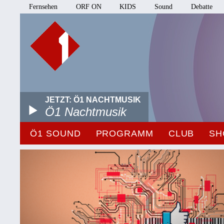
Fernsehen
ORF ON
KIDS
Sound
Debatte
JETZT: Ö1 NACHTMUSIK
Ö1 Nachtmusik
Ö1 SOUND
PROGRAMM
CLUB
SH