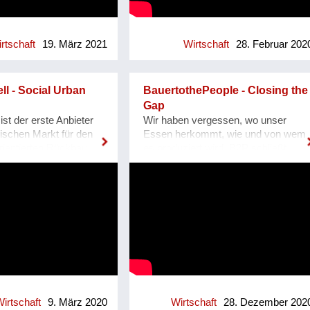
to support their
vollumfänglich zur Verfügung stehen
n and empowerment, and
können. So bietet Allfred einen
reate thriving
Mehrwert für zwei Zielgruppen:
 Our "Welcome to my
Einerseits niederschwellige
rtschaft
19. März 2021
Wirtschaft
28. Februar 202
ram was designed to
Arbeitsmöglichkeiten und
ential of small, rural
andererseits Unterstützung im Alltag.
ages. It features three
Alle AlltagshelferInnen werden
l - Social Urban
BauertothePeople - Closing the
come, Business, Home.
persönlich geprüft und die
Gap
ur efforts by watching
entstandenen
st der erste Anbieter
Wir haben vergessen, wo unser
his video and
Unterstützungsverhältnisse werden
ischen Markt für den
Essen herkommt, wie und von wem
e ES VICIS Foundation.
von Allfred qualitätssichernd
rientierten Rückbau
es produziert wird. B2P schließt
ANGE.
begleitet. Homepage:
zum Ziel gesetzt, Re-
diese Lücke.... Wir geben Essen und
.org/
https://www.allfred.at/
olumigen Baubereich
Landwirtschaft wieder ein Gesicht
.com/esvicis
Dienstleistungspaket
und eine Geschichte. Wir stellen
n umzusetzen und zum
unterschiedliche Perspektiven zur
zu machen. Das
Verfügung, damit Nachdenken,
-Team setzt sich aus
Urteilen und Konsumieren wieder
 pulswerk GmbH,
bewusster stattfinden kann.
k ZT und RepaNet –
#durchsredenkommendieleutzam.
Reparaturnetzwerk
Durch den Dialog entstehen neue
usammen. Operative
Sichtweisen und so ein Verständnis
 das Demontage- und
füreinander. Unsere Blasen platzen,
irtschaft
9. März 2020
Wirtschaft
28. Dezember 202