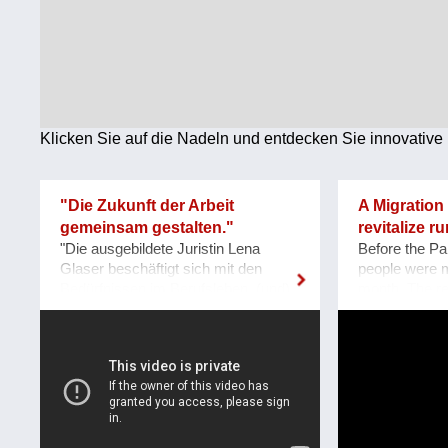
Technologie
Wirtschaft
Weiteres
Klicken Sie auf die Nadeln und entdecken Sie innovative 
"Die Zukunft der Arbeit
A Migration
gemeinsam gestalten."
revitalize ru
"Die ausgebildete Juristin Lena
Before the Pa
Glaser beschäftigt sich mit den
people were m
Bedürfnissen im Berufsleben, (und)
month. The res
damit, wie sich Arbeit verändert."
crisis and ch
DiePresse, April 2020 2017 startete
world’s cities
ich meinen Blog
solution of th
basicallyinnovative.com, um die
VICIS Foundat
Zukunft der Arbeit mitzugestalten.
organization 
Aus der Perspektive junger
whose goal is 
kritischer weiblicher Stimmen frage
and planned m