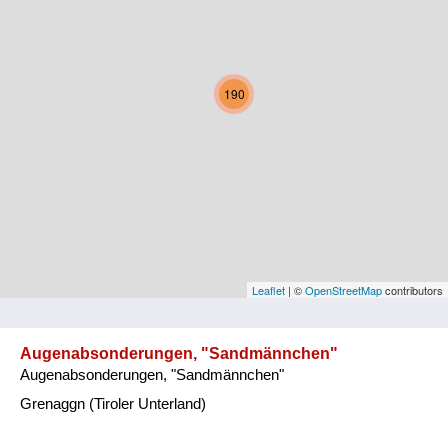
Kärnten
Niederösterreich
190
Oberösterreich
Salzburg
Steiermark
Tirol
Vorarlberg
Leaflet
| ©
OpenStreetMap
contributors
Wien
Augenabsonderungen, "Sandmännchen"
Augenabsonderungen, "Sandmännchen"
Kategorie
Grenaggn (Tiroler Unterland)
Natur und Landwirtschaft