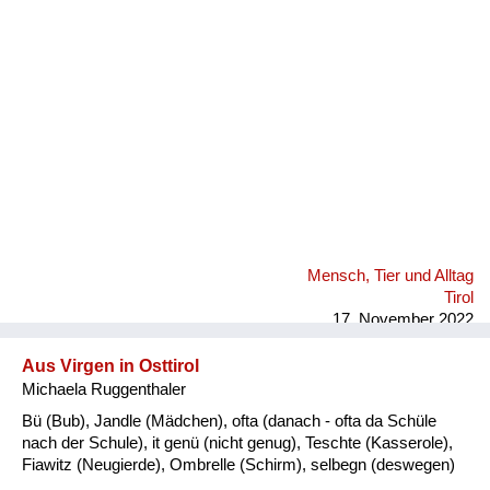
Fluchen und Reden
Mensch, Tier und Alltag
Schmankerln und
Kulinarisches
Mensch, Tier und Alltag
Tirol
17. November 2022
Aus Virgen in Osttirol
Michaela Ruggenthaler
Bü (Bub), Jandle (Mädchen), ofta (danach - ofta da Schüle
nach der Schule), it genü (nicht genug), Teschte (Kasserole),
Fiawitz (Neugierde), Ombrelle (Schirm), selbegn (deswegen)