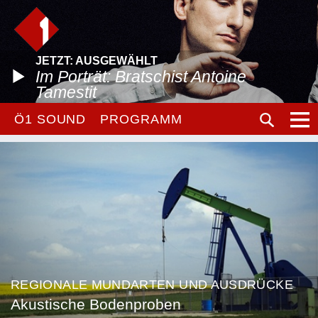
JETZT: AUSGEWÄHLT
Im Porträt: Bratschist Antoine
Tamestit
Ö1 SOUND
PROGRAMM
REGIONALE MUNDARTEN UND AUSDRÜCKE
Akustische Bodenproben