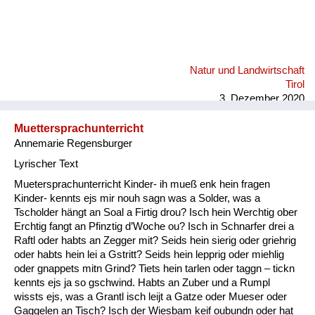
Natur und Landwirtschaft
Tirol
3. Dezember 2020
Muettersprachunterricht
Annemarie Regensburger
Lyrischer Text
Muetersprachunterricht Kinder- ih mueß enk hein fragen
Kinder- kennts ejs mir nouh sagn was a Solder, was a
Tscholder hängt an Soal a Firtig drou? Isch hein Werchtig ober
Erchtig fangt an Pfinztig d’Woche ou? Isch in Schnarfer drei a
Raftl oder habts an Zegger mit? Seids hein sierig oder griehrig
oder habts hein lei a Gstritt? Seids hein lepprig oder miehlig
oder gnappets mitn Grind? Tiets hein tarlen oder taggn – tickn
kennts ejs ja so gschwind. Habts an Zuber und a Rumpl
wissts ejs, was a Grantl isch leijt a Gatze oder Mueser oder
Gaggelen an Tisch? Isch der Wiesbam keif oubundn oder hat