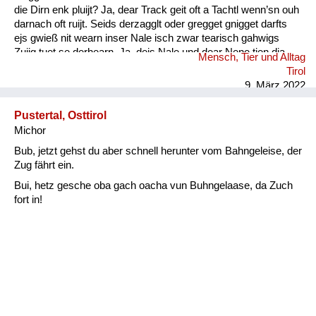
die Dirn enk pluijt? Ja, dear Track geit oft a Tachtl wenn’sn ouh
darnach oft ruijt. Seids derzagglt oder gregget gnigget darfts
ejs gwieß nit wearn inser Nale isch zwar tearisch gahwigs
Zuijg tuet se derhearn. Ja, dejs Nale und dear Nene tien dia
Mensch, Tier und Alltag
Wearter gwieß verschtiahn. Kinder- ejs darfts nie vergessn :
Tirol
Ouh die Muetersprach isch ...
9. März 2022
Pustertal, Osttirol
Michor
Bub, jetzt gehst du aber schnell herunter vom Bahngeleise, der
Zug fährt ein.
Bui, hetz gesche oba gach oacha vun Buhngelaase, da Zuch
fort in!