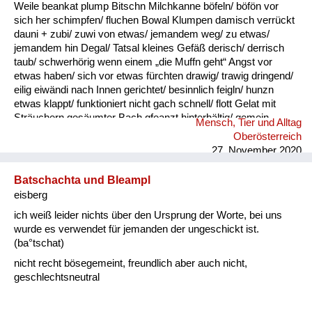
Weile beankat plump Bitschn Milchkanne böfeln/ böfön vor
sich her schimpfen/ fluchen Bowal Klumpen damisch verrückt
dauni + zubi/ zuwi von etwas/ jemandem weg/ zu etwas/
jemandem hin Degal/ Tatsal kleines Gefäß derisch/ derrisch
taub/ schwerhörig wenn einem „die Muffn geht“ Angst vor
etwas haben/ sich vor etwas fürchten drawig/ trawig dringend/
eilig eiwändi nach Innen gerichtet/ besinnlich feigln/ hunzn
etwas klappt/ funktioniert nicht gach schnell/ flott Gelat mit
Sträuchern gesäumter Bach gfeanzt hinterhältig/ gemein
Mensch, Tier und Alltag
gnauzn/ gnean jammern Goder Doppelkinn gogatzn
Oberösterreich
zwitschern griawig nett/ süß Granda Granittrog grawutisch
27. November 2020
agressiv/ wütend Gredt Erhöhung im Innenhof eines
Bauernhofes, meistens mit Grantiplatten gschamig schüchtern
Batschachta und Bleampl
hantig bitter hawan mit großem Appetit essen heiln Unkraut
eisberg
jäten hibei + hidau nahe an ...
ich weiß leider nichts über den Ursprung der Worte, bei uns
wurde es verwendet für jemanden der ungeschickt ist.
(ba°tschat)
nicht recht bösegemeint, freundlich aber auch nicht,
geschlechtsneutral