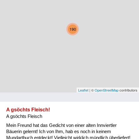
Kärnten
Niederösterreich
190
Oberösterreich
Salzburg
Steiermark
Tirol
Vorarlberg
Leaflet
| ©
OpenStreetMap
contributors
Wien
A gsöchts Fleisch!
A gsöchts Fleisch
Kategorie
Mein Freund hat das Gedicht von einer alten Innviertler
Natur und Landwirtschaft
Bäuerin gelernt! Ich von Ihm, hab es noch in keinem
Mundartbuch entdeckt! Vielleicht wirklich mündlich überliefert!