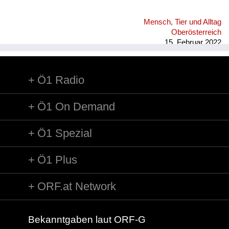
das könnt für mi weiter gehn, weiter gehn, i möcht mit dir
weiter gehn, und zwar für immer, i möcht mit dir gehn, für
Mensch, Tier und Alltag
immer! Wånn i di anschau, deine Aug’n, all’s ån dir, dånn geht
Oberösterreich
f...
15. Februar 2022
Ö1 Radio
Ö1 On Demand
Ö1 Spezial
Ö1 Plus
ORF.at Network
Bekanntgaben laut ORF-G