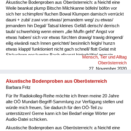
Akustische Bodenproben aus Oberösterreich: a Neichtl eine
Weile beankat plump Bitschn Milchkanne böfeln/ böfön vor
sich her schimpfen/ fluchen Bowal Klumpen damisch verrückt
dauni + zubi/ zuwi von etwas/ jemandem weg/ zu etwas/
jemandem hin Degal/ Tatsal kleines Gefäß derisch/ derrisch
taub/ schwerhörig wenn einem „die Muffn geht“ Angst vor
etwas haben/ sich vor etwas fürchten drawig/ trawig dringend/
eilig eiwändi nach Innen gerichtet/ besinnlich feigln/ hunzn
etwas klappt/ funktioniert nicht gach schnell/ flott Gelat mit
Sträuchern gesäumter Bach gfeanzt hinterhältig/ gemein
Mensch, Tier und Alltag
gnauzn/ gnean jammern Goder Doppelkinn gogatzn
Oberösterreich
zwitschern griawig nett/ süß Granda Granittrog grawutisch
27. November 2020
agressiv/ wütend Gredt Erhöhung im Innenhof eines
Bauernhofes, meistens mit Grantiplatten gschamig schüchtern
Akustische Bodenproben aus Oberösterreich
hantig bitter hawan mit großem Appetit essen heiln Unkraut
Barbara Fritz
jäten hibei + hidau nahe an ...
Für Ihr Radiokolleg-Reihe möchte ich Ihnen meine 20 Jahre
alte OÖ Mundart-Begriff-Sammlung zur Verfügung stellen und
würde mich freuen, Sie dadurch für den OÖ-Teil zu
unterstützen! Gerne kann ich bei Bedarf einige Wörter per
Audio-Datei schicken.
Akustische Bodenproben aus Oberösterreich: a Neichtl eine