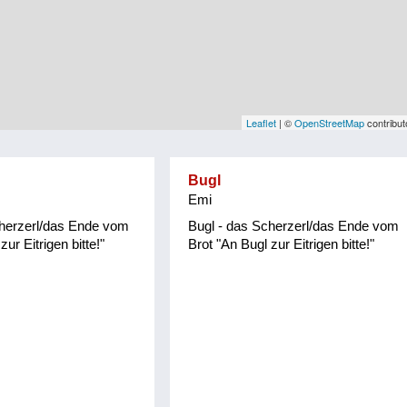
Leaflet
| ©
OpenStreetMap
contribut
Bugl
Emi
cherzerl/das Ende vom
Bugl - das Scherzerl/das Ende vom
zur Eitrigen bitte!"
Brot "An Bugl zur Eitrigen bitte!"