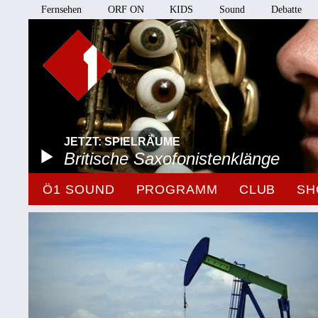
Fernsehen
ORF ON
KIDS
Sound
Debatte
JETZT: SPIELRÄUME
Britische Saxofonistenklänge
Ö1 SOUND
PROGRAMM
CLUB
SH