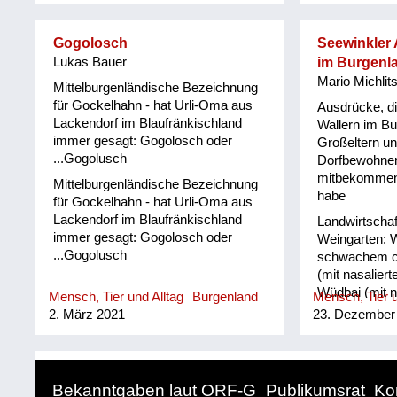
Gogolosch
Seewinkler 
Lukas Bauer
im Burgenl
Mario Michlit
Mittelburgenländische Bezeichnung
für Gockelhahn - hat Urli-Oma aus
Ausdrücke, di
Lackendorf im Blaufränkischland
Wallern im B
immer gesagt: Gogolosch oder
Großeltern un
...Gogolusch
Dorfbewohner
mitbekommen 
Mittelburgenländische Bezeichnung
habe
für Gockelhahn - hat Urli-Oma aus
Lackendorf im Blaufränkischland
Landwirtscha
immer gesagt: Gogolosch oder
Weingarten: W
...Gogolusch
schwachem ch)
(mit nasalier
Wüdbai (mit n
Mensch, Tier und Alltag
Burgenland
Mensch, Tier u
Eidechse: Da
2. März 2021
23. Dezember
Gritsch Kätzch
Fohlen: Tschi
Kinn: Giermäu
gähnen: guam
Bekanntgaben laut ORF-G
Publikumsrat
Ko