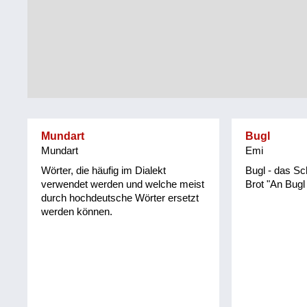
Tirol
Alltag
Vorarlberg
Schmankerln
und
Wien
Kulinarisches
Mundart
Bugl
Mundart
Emi
Wörter, die häufig im Dialekt
Bugl - das S
verwendet werden und welche meist
Brot "An Bugl 
durch hochdeutsche Wörter ersetzt
werden können.