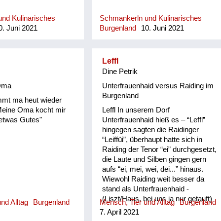
nd Kulinarisches
Schmankerln und Kulinarisches
. Juni 2021
Burgenland
10. Juni 2021
Leffl
Dine Petrik
Oma
Unterfrauenhaid versus Raiding im
Burgenland
mmt ma heut wieder
Meine Oma kocht mir
Leffl In unserem Dorf
 etwas Gutes"
Unterfrauenhaid hieß es – “Leffl”
hingegen sagten die Raidinger
“Leiffüi”, überhaupt hatte sich in
Raiding der Tenor “ei” durchgesetzt,
die Laute und Silben gingen gern
aufs “ei, mei, wei, dei...” hinaus.
Wiewohl Raiding weit besser da
stand als Unterfrauenhaid -
(Liszt/Haus, bei uns ja nur getauft)
nd Alltag
Burgenland
Mensch, Tier und Alltag
Burgenland
bedauerten wir sie ob ihrer
7. April 2021
Ausdrucksweise, wir fanden sie