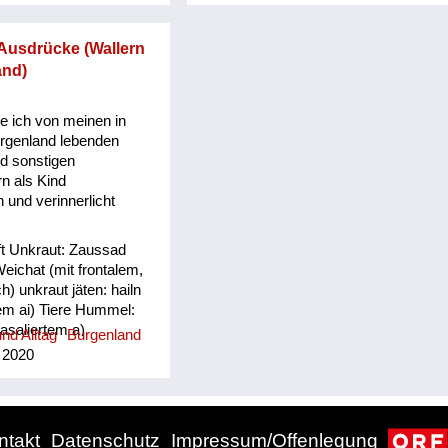
lachhaft - (umgekehrt wohl auch).
Meiner Einschätzung nach war der
Ausdrücke (Wallern
Unterfrauenhaider-Dialekt dem
and)
Steirischen ziemlich nahe, hart und
s
derb, zu bemerken war, dass die
älteren Leute noch härtere
e ich von meinen in
Ausdrucksweisen artikulierten. Mag
urgenland lebenden
sein, dass sich das heute alles
d sonstigen
abgeschliffen und verloren hat.
n als Kind
und verinnerlicht
ft Unkraut: Zaussad
eichat (mit frontalem,
 unkraut jäten: hailn
tem ai) Tiere Hummel:
asaliertem a)
nd Alltag
Burgenland
rahaxl Feldhamster:
 2020
en: Zizerl oder Zizi
kerl Mensch und Alltag
 (mit nasaliertem äu)
azn Erkältung:
ntakt
Datenschutz
Impressum/Offenlegung