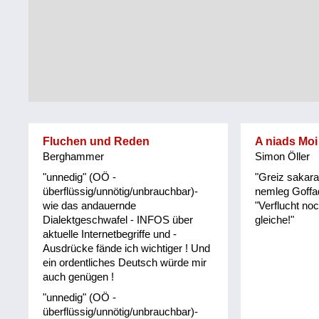
Tirol
Alltag
Vorarlberg
Schmankerln
und
Wien
Kulinarisches
Fluchen und Reden
A niads Moi
Berghammer
Simon Öller
"unnedig" (OÖ -
"Greiz sakara
überflüssig/unnötig/unbrauchbar)-
nemleg Goffad
wie das andauernde
"Verflucht no
Dialektgeschwafel - INFOS über
gleiche!"
aktuelle Internetbegriffe und -
Ausdrücke fände ich wichtiger ! Und
ein ordentliches Deutsch würde mir
auch genügen !
"unnedig" (OÖ -
überflüssig/unnötig/unbrauchbar)-