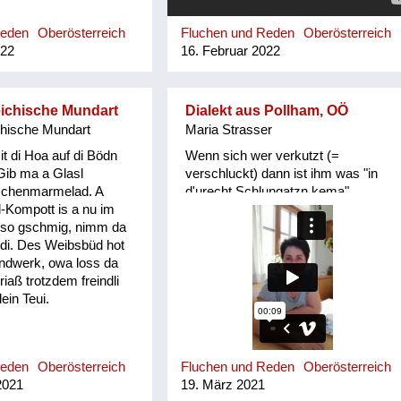
Reden
Oberösterreich
Fluchen und Reden
Oberösterreich
022
16. Februar 2022
eichische Mundart
Dialekt aus Pollham, OÖ
chische Mundart
Maria Strasser
it di Hoa auf di Bödn
Wenn sich wer verkutzt (=
Gib ma a Glasl
verschluckt) dann ist ihm was "in
schenmarmelad. A
d'urecht Schlungatzn kema"
l-Kompott is a nu im
t so gschmig, nimm da
 di. Des Weibsbüd hot
dwerk, owa loss da
riaß trotzdem freindli
ein Teui.
Reden
Oberösterreich
Fluchen und Reden
Oberösterreich
2021
19. März 2021