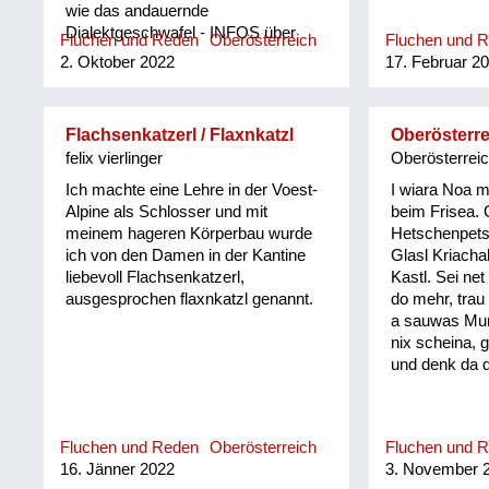
wie das andauernde
Dialektgeschwafel - INFOS über
Fluchen und Reden
Oberösterreich
Fluchen und 
aktuelle Internetbegriffe und -
2. Oktober 2022
17. Februar 2
Ausdrücke fände ich wichtiger !
Flachsenkatzerl / Flaxnkatzl
Oberösterr
felix vierlinger
Oberösterrei
Ich machte eine Lehre in der Voest-
I wiara Noa m
Alpine als Schlosser und mit
beim Frisea. 
meinem hageren Körperbau wurde
Hetschenpet
ich von den Damen in der Kantine
Glasl Kriacha
liebevoll Flachsenkatzerl,
Kastl. Sei ne
ausgesprochen flaxnkatzl genannt.
do mehr, trau
a sauwas Mun
nix scheina, g
und denk da d
Fluchen und Reden
Oberösterreich
Fluchen und 
16. Jänner 2022
3. November 