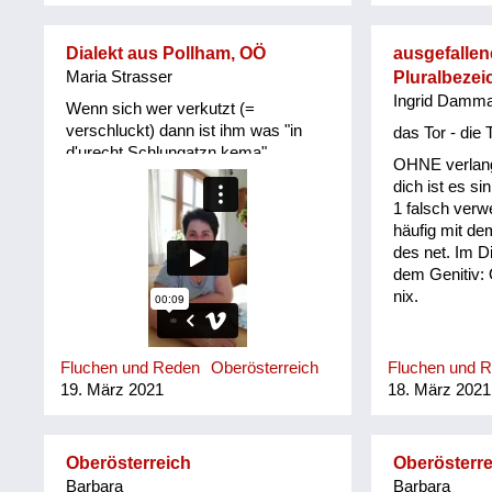
Dialekt aus Pollham, OÖ
ausgefallen
Maria Strasser
Pluralbeze
Ingrid Damm
Wenn sich wer verkutzt (=
verschluckt) dann ist ihm was "in
das Tor - die
d'urecht Schlungatzn kema"
OHNE verlang
dich ist es si
1 falsch verw
häufig mit de
des net. Im D
dem Genitiv:
nix.
Fluchen und Reden
Oberösterreich
Fluchen und 
19. März 2021
18. März 2021
Oberösterreich
Oberösterre
Barbara
Barbara