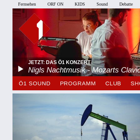
Fernsehen
ORF ON
KIDS
Sound
Debatte
JETZT: DAS Ö1 KONZERT
Nigls Nachtmusik - Mozarts Clavi
Ö1 SOUND
PROGRAMM
CLUB
SH