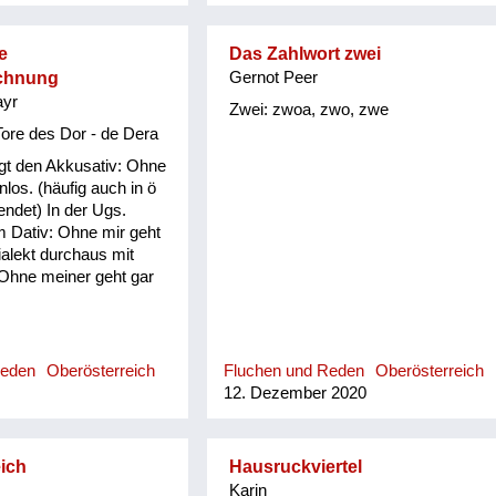
e
Das Zahlwort zwei
ichnung
Gernot Peer
ayr
Zwei: zwoa, zwo, zwe
 Tore des Dor - de Dera
t den Akkusativ: Ohne
nnlos. (häufig auch in ö
endet) In der Ugs.
m Dativ: Ohne mir geht
ialekt durchaus mit
 Ohne meiner geht gar
Reden
Oberösterreich
Fluchen und Reden
Oberösterreich
12. Dezember 2020
ich
Hausruckviertel
Karin