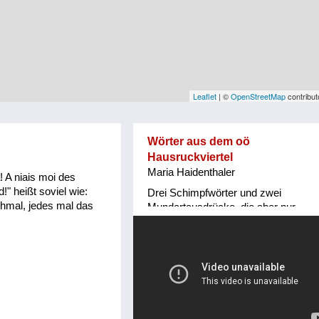
Leaflet
| ©
OpenStreetMap
contribut
Wörter aus dem oö
Hausruckviertel
Maria Haidenthaler
! A niais moi des
!" heißt soviel wie:
Drei Schimpfwörter und zwei
chmal, jedes mal das
Mundartausdrücke, die aber nur
mehr teilweise geläufig sind. Ich
kenne sie aus meiner Kindheit.