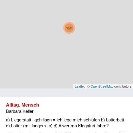
Kärnten
Niederösterreich
123
Oberösterreich
Salzburg
Steiermark
Tirol
Vorarlberg
Leaflet
| ©
OpenStreetMap
contributors
Wien
Alltag, Mensch
Barbara Keller
Kategorie
a) Liegerstatt i geh liagn = ich lege mich schlafen b) Lotterbett
Natur und Landwirtschaft
c) Lotter (mit langem -o) d) A wer ma Klognfurt fahrn?