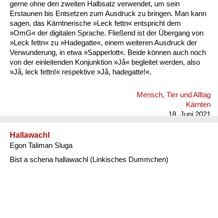
gerne ohne den zweiten Halbsatz verwendet, um sein
Erstaunen bis Entsetzen zum Ausdruck zu bringen. Man kann
sagen, das Kärntnerische »Leck fettn« entspricht dem
»OmG« der digitalen Sprache. Fließend ist der Übergang von
»Leck fettn« zu »Hadegatte«, einem weiteren Ausdruck der
Verwunderung, in etwa »Sapperlott«. Beide können auch noch
von der einleitenden Konjunktion »Jå« begleitet werden, also
»Jå, leck fettn!« respektive »Jå, hadegatte!«.
Mensch, Tier und Alltag
Kärnten
18. Juni 2021
Hallawachl
Egon Taliman Sluga
Bist a schena hallawachl (Linkisches Dummchen)