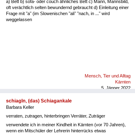
a) Bett b) sofa- oder couch ähnliches Bett c) Mann, Mannsbild,
Fluchen und Reden
oft verächtlich selten bewundernd gebraucht d) Einleitung einer
Frage mit "a" (im Slowenischen "ali" "nach, in ..." wird
Mensch, Tier und Alltag
weggelassen
Schmankerln und
Kulinarisches
Mensch, Tier und Alltag
Kärnten
5. Jänner 2022
schiagln, (das) Schiagankale
Barbara Keller
verraten, zutragen, hinterbringen Verräter, Zuträger
verwendete ich in meiner Kindheit in Kärnten (vor 70 Jahren),
wenn ein Mitschüler der Lehrerin hinterrücks etwas