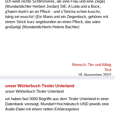
(ich weiß nichts Schlimmeres, als eine Frau und eine Ziege)
Fluchen und Reden
(Mundartdichter Herbert Jordan) SIE: A Loda und a Bock,
g'haern bunt'n an an Pflock - und s'Stricka schee kuschz,
Mensch, Tier und Alltag
bärig sei wuschz! (Ein Mann und ein Ziegenbock, gehören mit
einem Strick kurz angebunden an einen Pflock, das wäre
Schmankerln und
großartig! (Mundartdichterin Helene Bachler)
Kulinarisches
Mensch, Tier und Alltag
Tirol
18. November 2022
unser Wörterbuch Tiroler Unterland
unser Wörterbuch Tiroler Unterland
wir haben fast 5000 Begriffe aus dem Tiroler Unterland in einer
Datenbank verewigt. Mundart+Hochdeutsch UND jeweils eine
Audio-Datei mit einem netten Erklärungstext