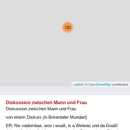
Kärnten
Niederösterreich
123
Oberösterreich
Salzburg
Steiermark
Tirol
Vorarlberg
Leaflet
| ©
OpenStreetMap
contributors
Wien
Diskussion zwischen Mann und Frau
Diskussion zwischen Mann und Frau
Kategorie
von einem Diskurs (in Brixentaler Mundart)
Natur und Landwirtschaft
ER: Nix vadombas, wos i woaß, is a Weiwas und da Goaß!