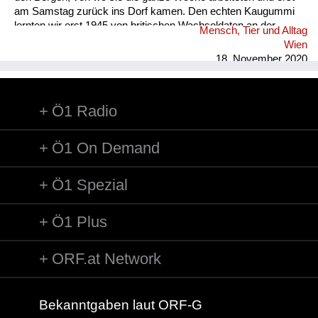
am Samstag zurück ins Dorf kamen. Den echten Kaugummi
lernten wir erst 1945 von britischen Wachsoldaten an der
Mensch, Tier und Alltag
Grenze derBritischen Besatzungszone ihren Dienst versahen,
Wien
kennen. Hin und wieder bekamen wir von ihnen solchen
18. November 2020
geschenkt. Der sowjetische Grenzposten war dann im
Lahnsattel. ...
Ö1 Radio
Ö1 On Demand
Ö1 Spezial
Ö1 Plus
ORF.at Network
Bekanntgaben laut ORF-G