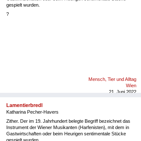
Fluchen und Reden
gespielt wurden.
?
Mensch, Tier und Alltag
Schmankerln und
Kulinarisches
Mensch, Tier und Alltag
Wien
21. Juni 2022
Lamentierbredl
Katharina Pecher-Havers
Zither. Der im 19. Jahrhundert belegte Begriff bezeichnet das
Instrument der Wiener Musikanten (Harfenisten), mit dem in
Gastwirtschaften oder beim Heurigen sentimentale Stücke
gespielt wurden.