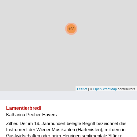
Kärnten
Niederösterreich
123
Oberösterreich
Salzburg
Steiermark
Tirol
Vorarlberg
Leaflet
| ©
OpenStreetMap
contributors
Wien
Lamentierbredl
Katharina Pecher-Havers
Kategorie
Zither. Der im 19. Jahrhundert belegte Begriff bezeichnet das
Natur und Landwirtschaft
Instrument der Wiener Musikanten (Harfenisten), mit dem in
Gastwirtschaften oder beim Heurigen sentimentale Stücke