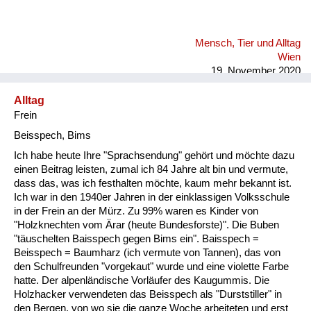
Mensch, Tier und Alltag
Wien
19. November 2020
Alltag
Frein
Beisspech, Bims
Ich habe heute Ihre "Sprachsendung" gehört und möchte dazu
einen Beitrag leisten, zumal ich 84 Jahre alt bin und vermute,
dass das, was ich festhalten möchte, kaum mehr bekannt ist.
Ich war in den 1940er Jahren in der einklassigen Volksschule
in der Frein an der Mürz. Zu 99% waren es Kinder von
"Holzknechten vom Ärar (heute Bundesforste)". Die Buben
"täuschelten Baisspech gegen Bims ein". Baisspech =
Beisspech = Baumharz (ich vermute von Tannen), das von
den Schulfreunden "vorgekaut" wurde und eine violette Farbe
hatte. Der alpenländische Vorläufer des Kaugummis. Die
Holzhacker verwendeten das Beisspech als "Durststiller" in
den Bergen, von wo sie die ganze Woche arbeiteten und erst