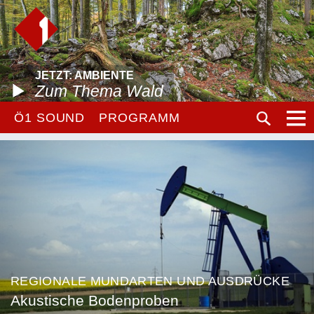
JETZT: AMBIENTE
Zum Thema Wald
Ö1 SOUND
PROGRAMM
REGIONALE MUNDARTEN UND AUSDRÜCKE
Akustische Bodenproben