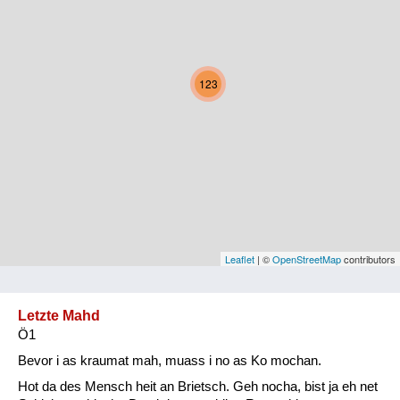
Kärnten
Niederösterreich
123
Oberösterreich
Salzburg
Steiermark
Tirol
Vorarlberg
Leaflet
| ©
OpenStreetMap
contributors
Wien
Letzte Mahd
Ö1
Kategorie
Bevor i as kraumat mah, muass i no as Ko mochan.
Natur und Landwirtschaft
Hot da des Mensch heit an Brietsch. Geh nocha, bist ja eh net