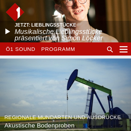
JETZT: LIEBLINGSSTÜCKE
Musikalische Lieblingsstücke
präsentiert von Simon Löcker
Ö1 SOUND
PROGRAMM
REGIONALE MUNDARTEN UND AUSDRÜCKE
Akustische Bodenproben