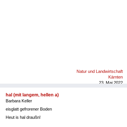
Fluchen und Reden
Mensch, Tier und Alltag
Schmankerln und
Kulinarisches
Natur und Landwirtschaft
Kärnten
23. Mai 2022
hal (mit langem, hellen a)
Barbara Keller
eisglatt gefrorener Boden
Heut is hal draußn!