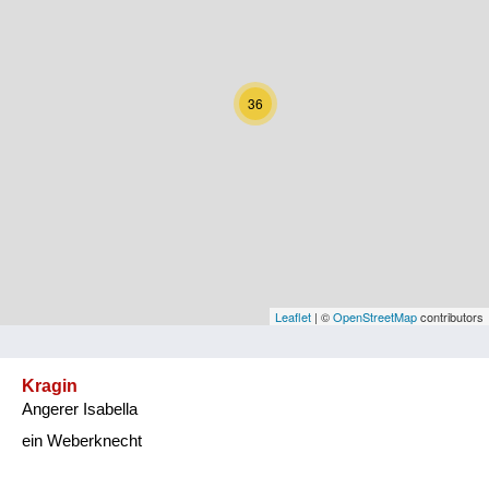
Kärnten
Niederösterreich
36
Oberösterreich
Salzburg
Steiermark
Tirol
Vorarlberg
Leaflet
| ©
OpenStreetMap
contributors
Wien
Kragin
Angerer Isabella
Kategorie
ein Weberknecht
Natur und Landwirtschaft