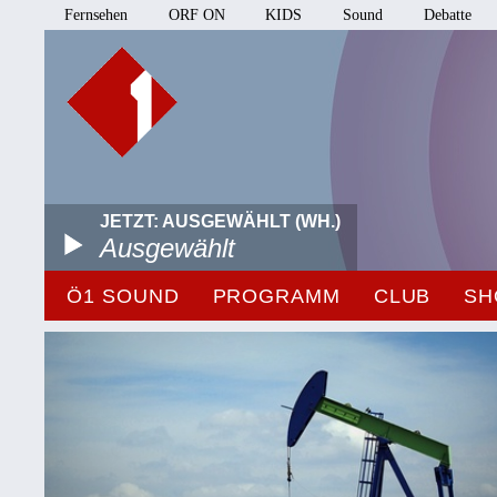
Fernsehen
ORF ON
KIDS
Sound
Debatte
JETZT: AUSGEWÄHLT (WH.)
Ausgewählt
Ö1 SOUND
PROGRAMM
CLUB
SH