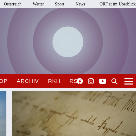
Österreich
Wetter
Sport
News
ORF.at im Überblick
OP
ARCHIV
RKH
RSO