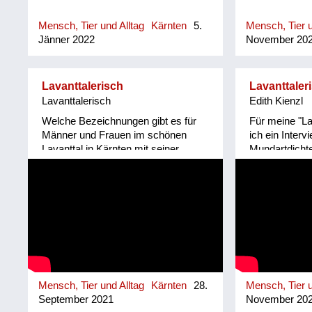
Mensch, Tier und Alltag
Kärnten
5.
Mensch, Tier u
Jänner 2022
November 20
Lavanttalerisch
Lavanttaler
Lavanttalerisch
Edith Kienzl
Welche Bezeichnungen gibt es für
Für meine "La
Männer und Frauen im schönen
ich ein Interv
Lavanttal in Kärnten mit seiner
Mundartdichte
unvergleichlichen Sprache.
Obergösel ge
Mundartdichterin Edith Kienzl führt
Kostprobe geb
uns ein. Viel Vergnügen!
erzählt sie – 
Lavanttaleri
für Frau und 
www.lavanttal
Mensch, Tier und Alltag
Kärnten
28.
Mensch, Tier u
September 2021
November 20