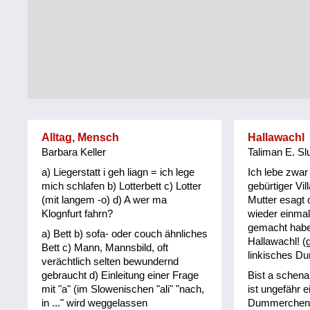
Tirol
Alltag
Vorarlberg
Schmankerln
und
Wien
Kulinarisches
Alltag, Mensch
Hallawachl
Barbara Keller
Taliman E. Sl
a) Liegerstatt i geh liagn = ich lege
Ich lebe zwar 
mich schlafen b) Lotterbett c) Lotter
gebürtiger Vi
(mit langem -o) d) A wer ma
Mutter esagt o
Klognfurt fahrn?
wieder einmal
gemacht habe
a) Bett b) sofa- oder couch ähnliches
Hallawachl! (
Bett c) Mann, Mannsbild, oft
linkisches D
verächtlich selten bewundernd
gebraucht d) Einleitung einer Frage
Bist a schena
mit "a" (im Slowenischen "ali" "nach,
ist ungefähr e
in ..." wird weggelassen
Dummerchen