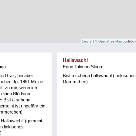
Leaflet
| ©
OpenStreetMap
contribut
Hallawachl
uga
Egon Taliman Sluga
in Graz, bin aber
Bist a schena hallawachl (Linkisches
llacher, Jg. 1951 Meine
Dummchen)
ft zu mir, wenn ich
 einen Blödsinn
: Bist a schena
gemeint ist ungefähr ein
ummerchen)
 Hallawachl! (gemeint
in linkisches
)