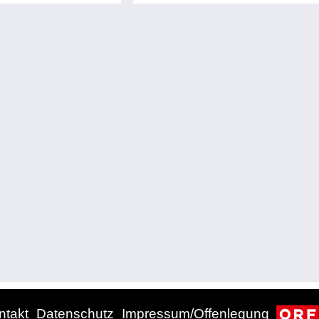
digitalen Sprache. Fließend ist der
Übergang von »Leck fettn« zu
»Hadegatte«, einem weiteren
Ausdruck der Verwunderung, in etwa
»Sapperlott«. Beide können auch
noch von der einleitenden
Konjunktion »Jå« begleitet werden,
also »Jå, leck fettn!« respektive »Jå,
hadegatte!«.
ntakt
Datenschutz
Impressum/Offenlegung