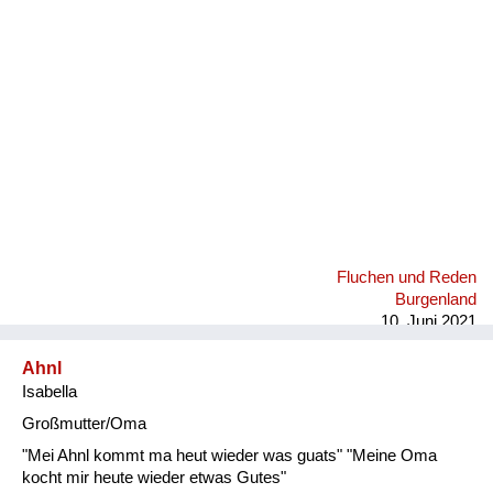
Fluchen und Reden
Mensch, Tier und Alltag
Schmankerln und
Kulinarisches
Fluchen und Reden
Burgenland
10. Juni 2021
Ahnl
Isabella
Großmutter/Oma
"Mei Ahnl kommt ma heut wieder was guats" "Meine Oma
kocht mir heute wieder etwas Gutes"