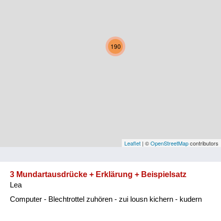
Kärnten
Niederösterreich
190
Oberösterreich
Salzburg
Steiermark
Tirol
Vorarlberg
Leaflet
| ©
OpenStreetMap
contributors
Wien
3 Mundartausdrücke + Erklärung + Beispielsatz
Lea
Kategorie
Computer - Blechtrottel zuhören - zui lousn kichern - kudern
Natur und Landwirtschaft