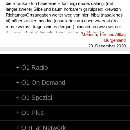
die Strauka - Ich habe eine Erkältung) müde: dalangi (mit
langer zweiter Silbe und kaum hörbarem g) rülpsen: krewazn
Richtungs/Ortsangaben weiter weg von hier: hibai (nasaliertes
ai) näher zu hier: headau (nasaliertes au) quer: zwerast (tro
mas zwerast: tragen wir es derquer) hinunter: oi (wie owi, nur
das w ist stumm) hinunter (und zwar in Richtung des
Mensch, Tier und Alltag
Sprechers): oana (kim oana - komm herunter, und zwar zu
Burgenland
mir) weg: dui (kais dui - wirf es weg) werfen: kai (nasaliertes
23. Dezember 2020
ai)
Ö1 Radio
Ö1 On Demand
Ö1 Spezial
Ö1 Plus
ORF.at Network