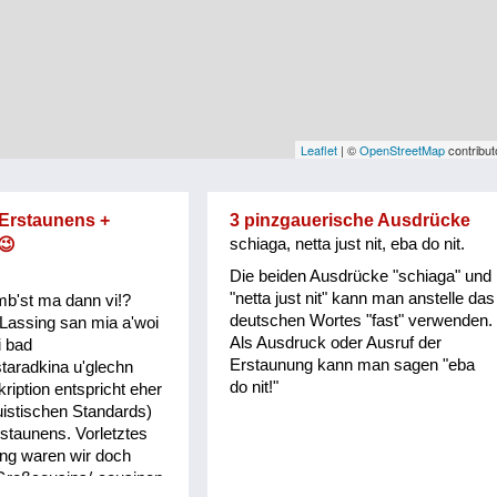
Leaflet
| ©
OpenStreetMap
contribut
 Erstaunens +
3 pinzgauerische Ausdrücke
😉
schiaga, netta just nit, eba do nit.
Die beiden Ausdrücke "schiaga" und
"netta just nit" kann man anstelle das
mb'st ma dann vi!?
deutschen Wortes "fast" verwenden.
Lassing san mia a'woi
Als Ausdruck oder Ausruf der
i bad
Erstaunung kann man sagen "eba
taradkina u'glechn
do nit!"
ription entspricht eher
guistischen Standards)
staunens. Vorletztes
ing waren wir doch
 Großcousins/-cousinen