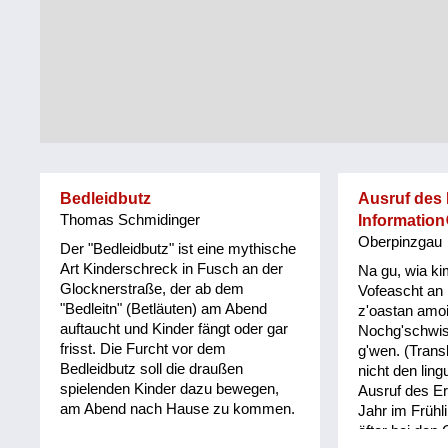
Tirol
Alltag
Vorarlberg
Schmankerln
und
Wien
Kulinarisches
Bedleidbutz
Ausruf des
Thomas Schmidinger
Information
Oberpinzgau
Der "Bedleidbutz" ist eine mythische
Art Kinderschreck in Fusch an der
Na gu, wia ki
Glocknerstraße, der ab dem
Vofeascht an 
"Bedleitn" (Betläuten) am Abend
z'oastan amo
auftaucht und Kinder fängt oder gar
Nochg'schwis
frisst. Die Furcht vor dem
g'wen. (Transk
Bedleidbutz soll die draußen
nicht den lin
spielenden Kinder dazu bewegen,
Ausruf des Er
am Abend nach Hause zu kommen.
Jahr im Frühl
öfter bei den