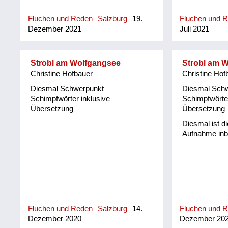
(geschlechts
(meint nicht 
Fluchen und Reden
Salzburg
19.
Fluchen und 
sondern, dass
Dezember 2021
Juli 2021
bzw. die dort
bestimmten, a
Ausdruck geb
Strobl am Wolfgangsee
Strobl am 
Christine Hofbauer
Christine Hof
Diesmal Schwerpunkt
Diesmal Sch
Schimpfwörter inklusive
Schimpfwörter
Übersetzung
Übersetzung
Diesmal ist d
Aufnahme inbe
Fluchen und Reden
Salzburg
14.
Fluchen und 
Dezember 2020
Dezember 20