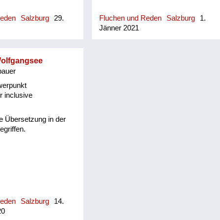
neutr.) anwesend
unbedingt Besuch,
Reden
Salzburg
29.
Fluchen und Reden
Salzburg
1.
 man dort zu tun hatte
Jänner 2021
ige Anwesenheit einen
ber nicht explizit zum
rachten Grund hatte)
Wolfgangsee
bauer
werpunkt
 inclusive
ie Übersetzung in der
griffen.
Reden
Salzburg
14.
20