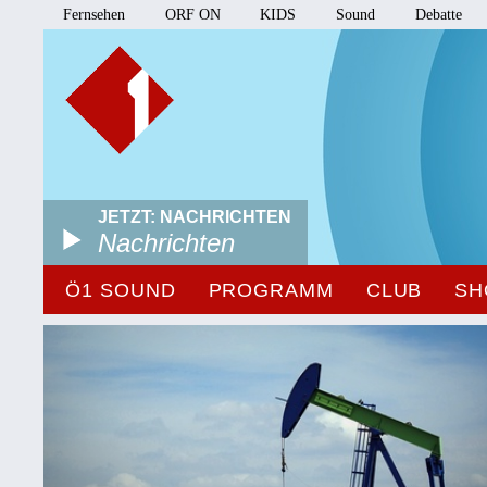
Fernsehen
ORF ON
KIDS
Sound
Debatte
JETZT: NACHRICHTEN
Nachrichten
Ö1 SOUND
PROGRAMM
CLUB
SH