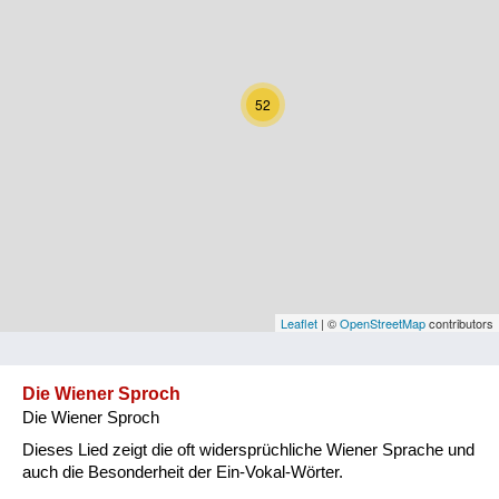
Kärnten
Niederösterreich
52
Oberösterreich
Salzburg
Steiermark
Tirol
Vorarlberg
Leaflet
| ©
OpenStreetMap
contributors
Wien
Die Wiener Sproch
Die Wiener Sproch
Kategorie
Dieses Lied zeigt die oft widersprüchliche Wiener Sprache und
Natur und Landwirtschaft
auch die Besonderheit der Ein-Vokal-Wörter.