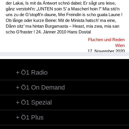
der Lakai, Is mit da Ǻntwort schnö dabei; Er sågt uns leise,
gånz verstohl’n: „UNTEN soin S’ a Mascherl hoin !” Mia stö’n
uns zu de G’stopft’n daune, Mei Freindin is scho guata Laune !
Ob långe oder kurze Beine: Mit de Minista hatsch’ ma eine,
Dånn sitz’ ma hintan Burgamasta – Heast, mia zwa, mia san
scho G’fraster ! 24. Jänner 2010 Hans Dostal
Fluchen und Reden
Wien
17. November 2020
Ö1 Radio
Ö1 On Demand
Ö1 Spezial
Ö1 Plus