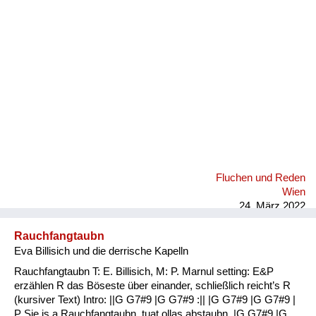
Fluchen und Reden
Mensch, Tier und Alltag
Schmankerln und
Kulinarisches
Fluchen und Reden
Wien
24. März 2022
Rauchfangtaubn
Eva Billisich und die derrische Kapelln
Rauchfangtaubn T: E. Billisich, M: P. Marnul setting: E&P
erzählen R das Böseste über einander, schließlich reicht’s R
(kursiver Text) Intro: ||G G7#9 |G G7#9 :|| |G G7#9 |G G7#9 |
P Sie is a Rauchfangtaubn, tuat ollas abstaubn, |G G7#9 |G