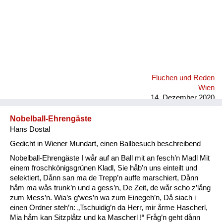
Fluchen und Reden
Wien
14. Dezember 2020
Nobelball-Ehrengäste
Hans Dostal
Gedicht in Wiener Mundart, einen Ballbesuch beschreibend
Nobelball-Ehrengäste I wår auf an Ball mit an fesch’n Madl Mit
einem froschkönigsgrünen Kladl, Sie håb’n uns einteilt und
selektiert, Dånn san ma de Trepp’n auffe marschiert, Dånn
håm ma wås trunk’n und a gess’n, De Zeit, de wår scho z’lång
zum Mess’n. Wia’s g’wes’n wa zum Einegeh’n, Då siach i
einen Ordner steh’n: „Tschuidig’n da Herr, mir årme Hascherl,
Mia håm kan Sitzplåtz und ka Mascherl !“ Fråg’n geht dånn