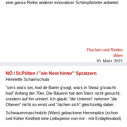
eine ganze Reihe anderer innovativer Schimpfwörter anbietet.
Fluchen und Reden
Wien
10. März 2021
NÖ / St.Pölten / "ein Nest hinter" Spratzern
Henriette Schamschula
"sei's wia's sei, hod de Bairin g'sogt, wia's in Steaz g'soacht
hod" Anfang der 70er. Die Bäuerin hat den Sterz nicht gesucht,
sondern auf ihn uriniert. Ich glaub: "die Unteren" nehmen "die
Oberen" nicht so ernst und "rächen sich" gleichzeitig dabei .
Schwaummaschnitzln (Wien) gebackene Herrenpilze (schon
seit früher Kindheit eine Leibspeise von mir - mit Erdäpfesalod)