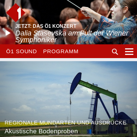
JETZT: DAS Ö1 KONZERT
Dalia Stasevska am Pult der Wiener
Symphoniker
Ö1 SOUND
PROGRAMM
REGIONALE MUNDARTEN UND AUSDRÜCKE
Akustische Bodenproben