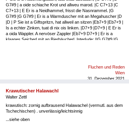
G7#9 | a oide schiache Krot und allweu marod. |C C7+13 |C
C7+13 | E Er is a Neidhammel, frisst die Nasnrammel. |G
G7#9 |G G7#9 | Er is a Warmduscher mit an Megahuscher |D
|D | P Sie ist a Giftspritzn, hat allweil an sitzen |Eb7+9 |Eb7+9 |
Is a echter Zinken, tuat di nix ois linken. |D7+9 |D7+9 | E Er is
a oida Wappler. A nervöser Zappler |Eb7+9 D7+9 | Er is a
klaanes Seicherl mit an Bierbäucherl. Interlude: ||G G7#9 |G
G7#9 :|| |G G7#9 |G G7#9 | E Er hat a schwule Ader Jedn Tag
an Kater |G G7#9 |G G7#9 | Er is a Gassenbrunzer Und a
Fraunverhunzer |C C7+13 |C C7+13 | P Sie is a echter
Drachen Haut si ois in Rachen |G G7#9 |G G7#9 | Sie ...
Fluchen und Reden
Wien
31. Dezember 2021
Krawutischer Halawachl
Walter Zettl
krawutisch: zornig aufbrausend Halawachel (vermutl. aus dem
Tschechischen) . unverlässig/leichtsinnig
...siehe oben